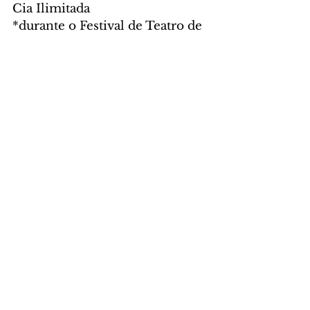
Cia Ilimitada 
*durante o Festival de Teatro de 
Curitiba 
15 e 16 de abril – 20h 
O Arquipélago - Súbita 
Companhia de Teatro   
OFICINA DE DRAMATURGIA 
COM MARCIO ABREU 
(Presencial) 
Data: 18, 19 e 20 de março 
Horário: 18 (15h às 19h), 19 e 20 
(10h às 17h)  
Local: Campo das Artes 
Inscrições a partir de 1ºde 
março:  