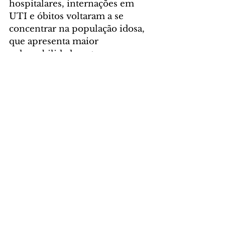
hospitalares, internações em 
UTI e óbitos voltaram a se 
concentrar na população idosa, 
que apresenta maior 
vulnerabilidade entre os grupos 
por faixas etárias". 
GERAL
Comentários
Escreva um comentário
Últimas Notícias