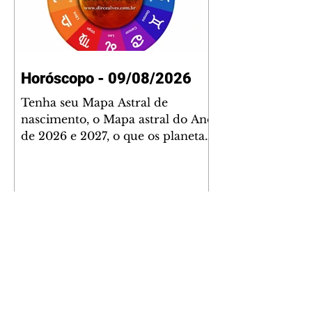
Horóscopo - 09/08/2026
Tenha seu Mapa Astral de
nascimento, o Mapa astral do Ano
de 2026 e 2027, o que os planetas
indicam para o seu: Trabalho,
Amor, Dinheiro, Saúde e Família.
Estudo com 35 páginas. Adquira
já através da nossa loja virtual ou
na loja física: rua Emiliano
Perneta 30 – loja 21 – galeria
Cezar Franco – centro –
Curitiba. Você pode pedir
também através do nosso
Whatsapp e receber seu livro