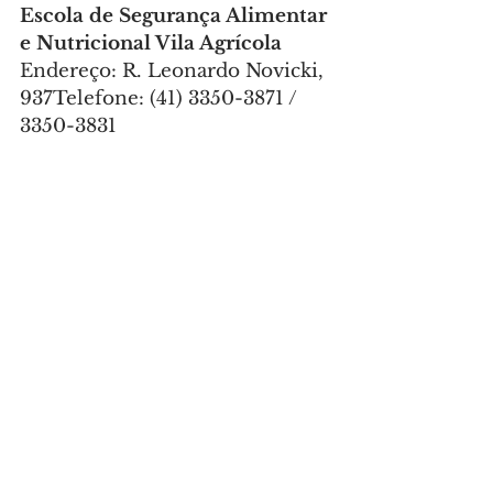
Escola de Segurança Alimentar 
e Nutricional Vila Agrícola
Endereço: R. Leonardo Novicki, 
937Telefone: (41) 3350-3871 / 
3350-3831
Foto: José Fernando 
Ogura/SECOM
CIDADE
Comentários
Escreva um comentário
Últimas Notícias