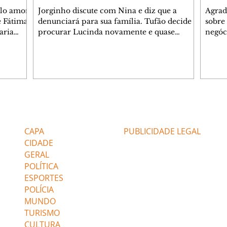
elo amor
Jorginho discute com Nina e diz que a
Agrad
e Fátima
denunciará para sua família. Tufão decide
sobre 
aria
procurar Lucinda novamente e quase
negóc
u
encontra Nina no lixão. Débora se
Janet
do,
preocupa com Jorginho. Monalisa pede que
Verôn
esteve
Olenka não a deixe sozinha. Tufão
inform
 Alika o
encontra Jorginho e o leva para casa. Max é
procu
. Chinua
hostil com Carminha. Diógenes se irrita
que e
quando Tavinho diz que não negociará o
decep
 Pascoal
passe de Roni por causa de sua sexualidade.
que s
Editorias
Editais Certificados
re que
Janaína admite para Jorginho que Lúcio e
preoc
r aos
Max estavam envolvidos na tentativa de
Cinar
CAPA
PUBLICIDADE LEGAL
assalto à
desco
CIDADE
GERAL
POLÍTICA
ESPORTES
POLÍCIA
MUNDO
TURISMO
CULTURA