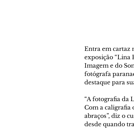
Entra em cartaz n
exposição “Lina 
Imagem e do Som
fotógrafa paranae
destaque para su
“A fotografia da L
Com a caligrafia 
abraços”, diz o c
desde quando tra