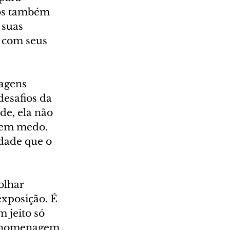
hos também 
suas 
 com seus 
agens 
desafios da 
de, ela não 
tem medo. 
rdade que o 
olhar 
xposição. É 
 jeito só 
a homenagem 