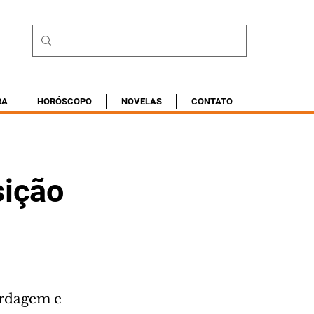
RA
HORÓSCOPO
NOVELAS
CONTATO
sição
ordagem e 