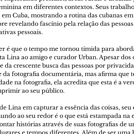
feminina em diferentes contextos. Seus trabal
s em Cuba, mostrando a rotina das cubanas em 
re revelando fascínio pela relação das pessoas
tivas pessoais.
er é que o tempo me tornou tímida para abord
lata Lina ao amigo e curador Urban. Apesar dos 
e da crescente busca das pessoas por privacida
e da fotografia documentária, mas afirma que 
ade na fotografia, ela acredita que esta é a ve
mprimir ao seu público.
de Lina em capturar a essência das coisas, seu 
mundo ao seu redor é o que está estampada na e
tar histórias através de suas fotografias de um
lugares e tempos diferentes. Além de ser um