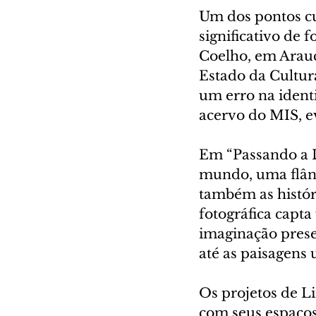
Um dos pontos cu
significativo de 
Coelho, em Arauc
Estado da Cultura
um erro na identi
acervo do MIS, e
Em “Passando a L
mundo, uma flân
também as histór
fotográfica capta
imaginação prese
até as paisagens 
Os projetos de Li
com seus espaços,