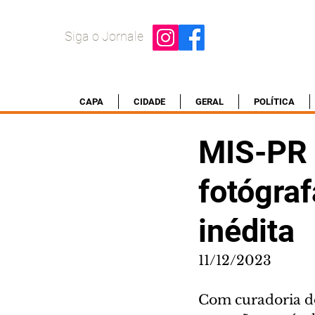
Siga o Jornale
CAPA
CIDADE
GERAL
POLÍTICA
MIS-PR c
fotógraf
inédita
11/12/2023
Com curadoria do