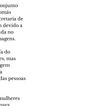
onjunto 
Tomás 
retaria de 
n devido a 
ada no 
magens.
a do 
s, mas 
agem 
a 
das pessoas 
 mulheres 
para 