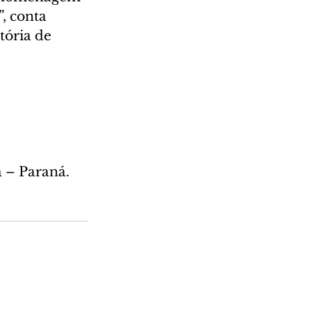
, conta 
tória de 
a – Paraná.