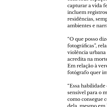
capturar a vida 
incluem registro
residências, semp
ambientes e narra
“O que posso diz
fotográficas”, re
violência urbana 
acredita na mort
Em relação à verd
fotógrafo quer i
“Essa habilidade 
sensível para o 
como consegue con
dela, mesmo em 