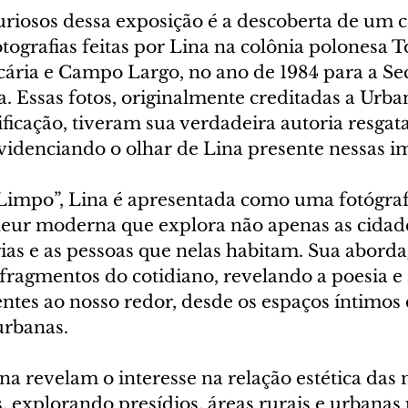
riosos dessa exposição é a descoberta de um c
fotografias feitas por Lina na colônia polonesa 
ária e Campo Largo, no ano de 1984 para a Sec
. Essas fotos, originalmente creditadas a Urba
ficação, tiveram sua verdadeira autoria resgat
videnciando o olhar de Lina presente nessas i
impo”, Lina é apresentada como uma fotógraf
eur moderna que explora não apenas as cidade
ias e as pessoas que nelas habitam. Sua abord
 fragmentos do cotidiano, revelando a poesia e 
ntes ao nosso redor, desde os espaços íntimos 
urbanas.
na revelam o interesse na relação estética das
 explorando presídios, áreas rurais e urbanas 