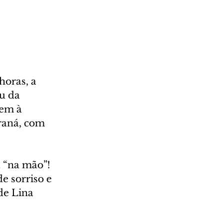
horas, a 
u da 
em à 
raná, com 
a “na mão”! 
e sorriso e 
de Lina 