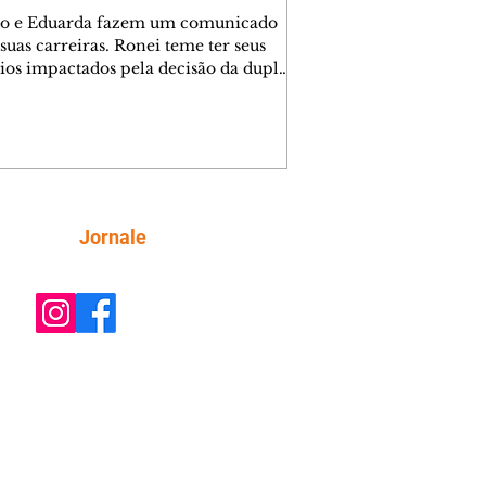
o e Eduarda fazem um comunicado
suas carreiras. Ronei teme ter seus
ios impactados pela decisão da dupla.
e decide prestar queixa contra
ica. Gael descobre que Naiane passou
ações sigilosas para Talita. Ronei
ra Verônica novamente e descobre
la deixou Bom Retorno. Gael se
ciona com Naiane. Valéria anuncia
e mudará de país, e Eduarda se
Siga
Jornale
upa com Sol. Palhares desconfia de
a em relação a Zilá. Ronei e Cinara
nfia