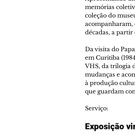
memórias coletiv
coleção do museu
acompanharam, d
décadas, a partir
Da visita do Papa
em Curitiba (1984
VHS, da trilogia
mudanças e acont
à produção cultur
que guardam cont
Serviço:
Exposição vi