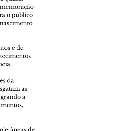
 comemoração 
ra o público 
 nascimento 
tos e de 
tecimentos 
meia.
es da 
sgatam as 
egrando a 
umentos, 
letâneas de 