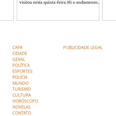
Helen
visitou nesta quinta-feira (6) o andamento
namor
das obras de duplicação da BR-153 entre
Bakar
Jacarezinho e Santo Antônio da Platina, no
em te
Norte Pioneiro, e lembrou que a região será
acomp
contemplada com um grande programa de
alert
obras já contratado. Nesse primeiro trecho
desco
com intervenção da concessionária, com
Editorias
Editais Certificados
sobre
cerca de 40% dos serviços concluídos, a
Kênia 
duplicação contempla 50,6 quilômetros da
CAPA
PUBLICIDADE LEGAL
rebel
rodovia e recebe investimento de
CIDADE
GERAL
POLÍTICA
ESPORTES
POLÍCIA
MUNDO
TURISMO
CULTURA
HORÓSCOPO
NOVELAS
CONTATO