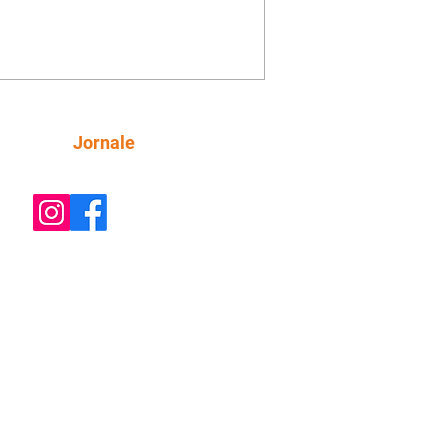
a aconselha Manoel sobre seu
o com Ana Maria. Pressionado,
i revela a Jendal que Chinua esteve
rras inimigas. Omar pede que Alika o
anhe até a agência bancária. Chinua
a Dumi, Akin e Ladisa sobre as
nfianças de Jendal, que sonda Pascoal
Siga
Jornale
 seu conselheiro. Chinua sugere que
reveja sua decisão de se juntar aos