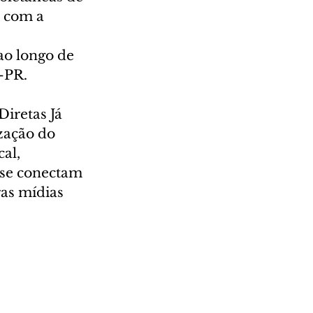
 com a 
o longo de 
S-PR.
iretas Já 
zação do 
al, 
 se conectam 
ras mídias 