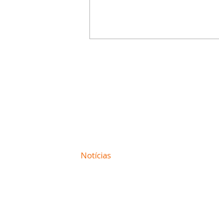
Contato comercial
mmjornale@gmail.com
Telefone: (41) 99978-9956
Redação
E-mail:
redacaojornale@gmail.com
Site de
Notícias
de Curitiba / Paraná