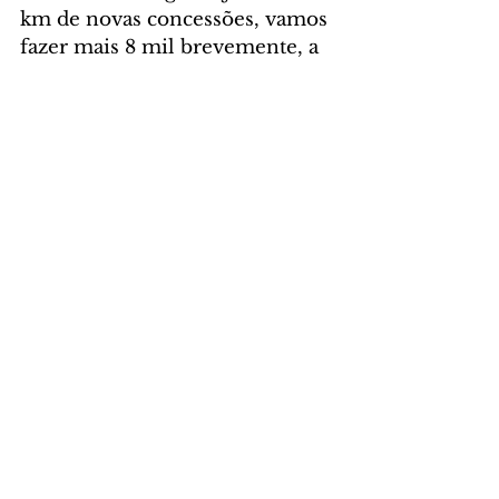
km de novas concessões, vamos 
fazer mais 8 mil brevemente, a 
gente deve fechar o ano que 
vem com mais 12 mil km. Em 
pouco tempo, o Brasil vai ter 
metade da malha federal 
concedida.”
Foto: Antônio Cruz/Agência 
Brasil
GERAL
Comentários
Escreva um comentário