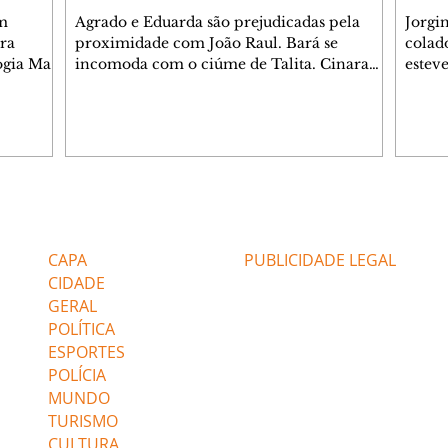
m
Agrado e Eduarda são prejudicadas pela
Jorgi
ra
proximidade com João Raul. Bará se
colad
ogia Mau
incomoda com o ciúme de Talita. Cinara
estev
e Rafael
desabafa com Ronei e decide passar uns
infor
dias na casa de Palhares. Agrado pede para
e pro
 casal.
ter uma conversa com Eduarda. Janete
Iran 
 de
confronta Zilá, que garante à irmã que não
Monal
o marido
conhece Verônica. Ronei reconhece uma
Dióge
 seu
possível bolsa de Zilá entre os pertences de
olhei
l
Verônica, e liga para Cinara. Agrado pensa
Verôn
Editorias
Editais Certificados
ntar no
em desfazer sua dupla com Eduarda para
praia
 o
ajudar João Raul sem prejudicar a amiga.
Suele
CAPA
PUBLICIDADE LEGAL
fugir 
CIDADE
GERAL
POLÍTICA
ESPORTES
POLÍCIA
MUNDO
TURISMO
CULTURA