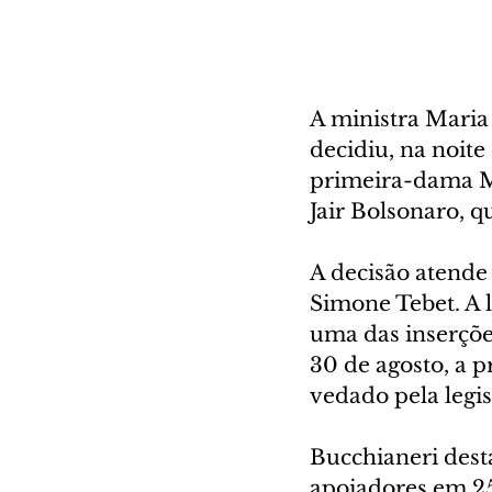
A ministra Maria 
decidiu, na noite 
primeira-dama Mi
Jair Bolsonaro, qu
A decisão atende
Simone Tebet. A 
uma das inserçõe
30 de agosto, a 
vedado pela legis
Bucchianeri desta
apoiadores em 25