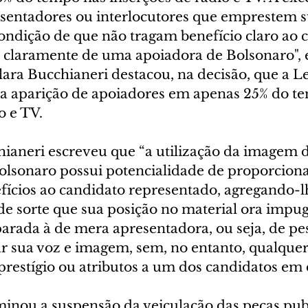
sentadores ou interlocutores que emprestem s
ndição de que não tragam benefício claro ao c
se claramente de uma apoiadora de Bolsonaro", 
ara Bucchianeri destacou, na decisão, que a Le
 a aparição de apoiadores em apenas 25% do t
o e TV.
hianeri escreveu que “a utilização da imagem 
lsonaro possui potencialidade de proporciona
fícios ao candidato representado, agregando-lh
 de sorte que sua posição no material ora impu
arada à de mera apresentadora, ou seja, de pe
ar sua voz e imagem, sem, no entanto, qualquer
prestígio ou atributos a um dos candidatos em 
inou a suspensão da veiculação das peças publ