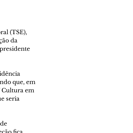
ral (TSE), 
ção da 
presidente 
idência 
ando que, em 
 Cultura em 
e seria 
de 
ção fica 