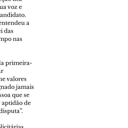
ua voz e 
andidato. 
entendeu a 
i das 
empo nas 
da primeira-
r 
e valores 
gnado jamais 
ssoa que se 
 aptidão de 
disputa”.
icitárias 