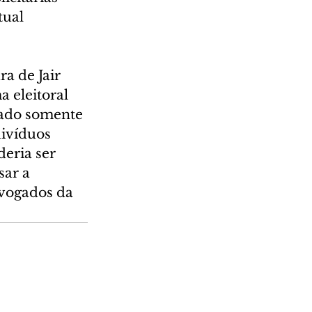
tual 
a de Jair 
eleitoral 
cado somente 
divíduos 
deria ser 
ar a 
dvogados da 