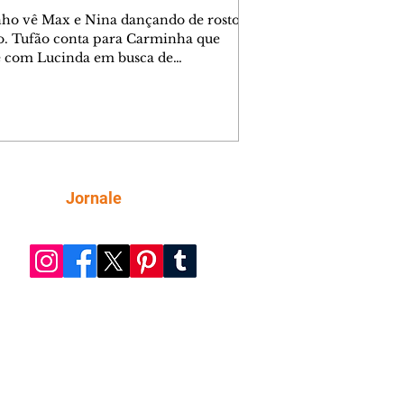
nho vê Max e Nina dançando de rosto
o. Tufão conta para Carminha que
e com Lucinda em busca de
mações sobre Rita. Nina despista Max
cura Jorginho, mas não o encontra.
se muda para a casa de Jorginho.
isa pensa em reconquistar Silas.
nes diz a Roni e Leandro que o
ro Tavinho Nunes assistirá ao jogo.
ica e Noêmia perseguem Cadinho na
Siga
Jornale
 deserta. Dolores sugere que Roni peça
n em casamento. Cadinho consegue
da praia