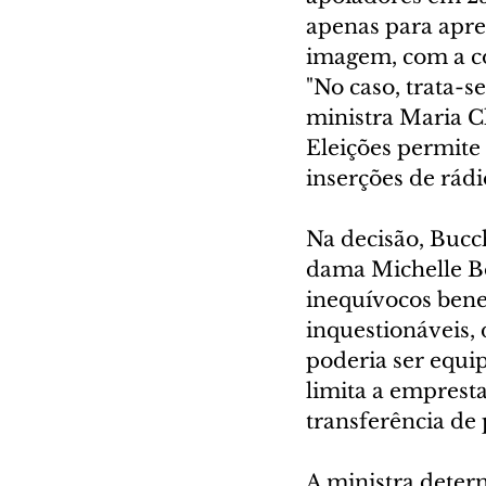
apenas para apre
imagem, com a co
"No caso, trata-
ministra Maria Cl
Eleições permite
inserções de rádi
Na decisão, Bucc
dama Michelle Bo
inequívocos bene
inquestionáveis,
poderia ser equip
limita a emprest
transferência de 
A ministra determ