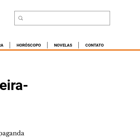
RA
HORÓSCOPO
NOVELAS
CONTATO
eira-
opaganda