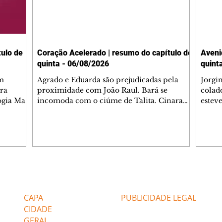
ulo de
Coração Acelerado | resumo do capítulo de
Aveni
quinta - 06/08/2026
quint
m
Agrado e Eduarda são prejudicadas pela
Jorgi
ra
proximidade com João Raul. Bará se
colad
ogia Mau
incomoda com o ciúme de Talita. Cinara
estev
e Rafael
desabafa com Ronei e decide passar uns
infor
dias na casa de Palhares. Agrado pede para
e pro
 casal.
ter uma conversa com Eduarda. Janete
Iran 
 de
confronta Zilá, que garante à irmã que não
Monal
o marido
conhece Verônica. Ronei reconhece uma
Dióge
 seu
possível bolsa de Zilá entre os pertences de
olhei
l
Verônica, e liga para Cinara. Agrado pensa
Verôn
Editorias
Editais Certificados
ntar no
em desfazer sua dupla com Eduarda para
praia
 o
ajudar João Raul sem prejudicar a amiga.
Suele
CAPA
PUBLICIDADE LEGAL
fugir 
CIDADE
GERAL