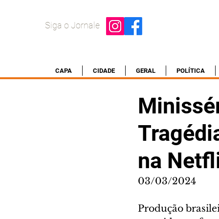
Siga o Jornale
CAPA
CIDADE
GERAL
POLÍTICA
Minissér
Tragédia
na Netfl
03/03/2024
Produção brasilei