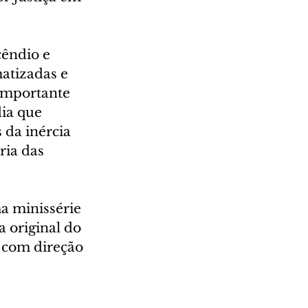
êndio e 
atizadas e 
importante 
ia que 
 da inércia 
ia das 
a minissérie 
a original do 
 com direção 