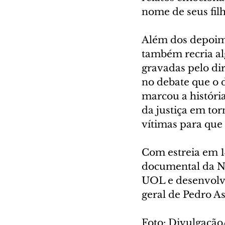
nome de seus fil
Além dos depoime
também recria al
gravadas pelo di
no debate que o 
marcou a história
da justiça em to
vítimas para que
Com estreia em 1
documental da Net
UOL e desenvolv
geral de Pedro A
Foto: Divulgação