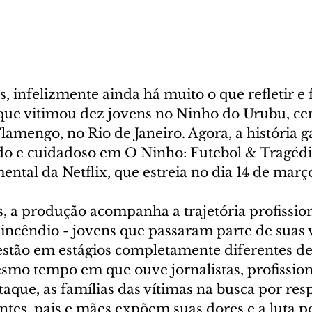
, infelizmente ainda há muito o que refletir e f
 que vitimou dez jovens no Ninho do Urubu, cen
lamengo, no Rio de Janeiro. Agora, a história 
o e cuidadoso em O Ninho: Futebol & Tragédi
ntal da Netflix, que estreia no dia 14 de março
, a produção acompanha a trajetória profission
 incêndio - jovens que passaram parte de suas 
estão em estágios completamente diferentes de
esmo tempo em que ouve jornalistas, profission
taque, as famílias das vítimas na busca por res
tes, pais e mães expõem suas dores e a luta po