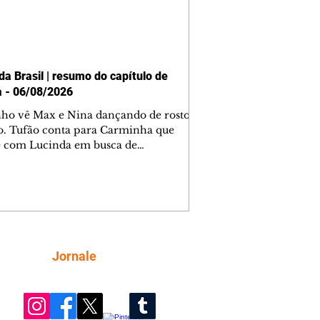
da Brasil | resumo do capítulo de
a - 06/08/2026
nho vê Max e Nina dançando de rosto
o. Tufão conta para Carminha que
e com Lucinda em busca de
mações sobre Rita. Nina despista Max
cura Jorginho, mas não o encontra.
se muda para a casa de Jorginho.
isa pensa em reconquistar Silas.
nes diz a Roni e Leandro que o
ro Tavinho Nunes assistirá ao jogo.
ica e Noêmia perseguem Cadinho na
Siga
Jornale
 deserta. Dolores sugere que Roni peça
n em casamento. Cadinho consegue
da praia