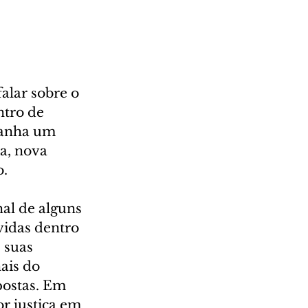
alar sobre o 
tro de 
ganha um 
a, nova 
. 
al de alguns 
vidas dentro 
 suas 
ais do 
postas. Em 
r justiça em 