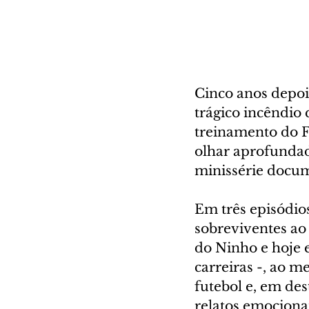
Cinco anos depois
trágico incêndio
treinamento do F
olhar aprofundad
minissérie docume
Em três episódios
sobreviventes ao
do Ninho e hoje 
carreiras -, ao m
futebol e, em des
relatos emocionan