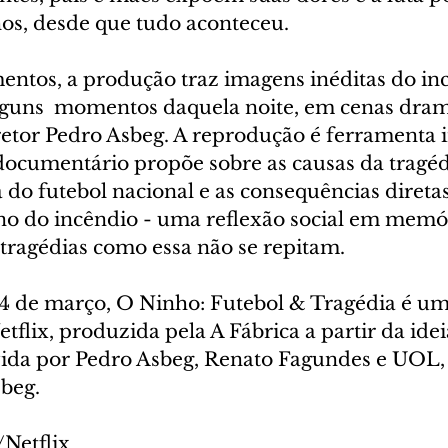
hos, desde que tudo aconteceu. 
ntos, a produção traz imagens inéditas do inc
guns  momentos daquela noite, em cenas dram
retor Pedro Asbeg. A reprodução é ferramenta 
documentário propõe sobre as causas da tragéd
 do futebol nacional e as consequências diretas
rno do incêndio - uma reflexão social em memór
 tragédias como essa não se repitam.
4 de março, O Ninho: Futebol & Tragédia é um
flix, produzida pela A Fábrica a partir da idei
ida por Pedro Asbeg, Renato Fagundes e UOL,
sbeg.
/Netflix