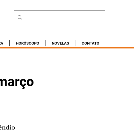
RA
HORÓSCOPO
NOVELAS
CONTATO
 março
êndio 