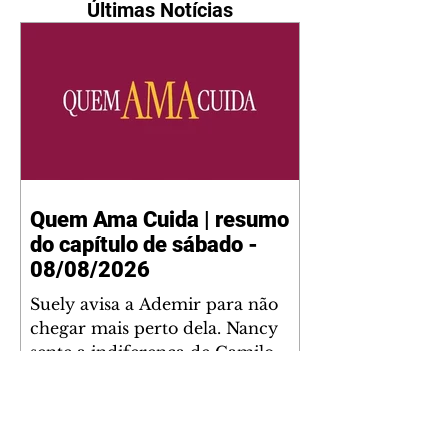
Últimas Notícias
Quem Ama Cuida | resumo
do capítulo de sábado -
08/08/2026
Suely avisa a Ademir para não
chegar mais perto dela. Nancy
sente a indiferença de Camilo.
Tiago diz a Ingrid que ela não
tem competência para presidir a
joalheria. André conta a Pedro
que a associação de advogados