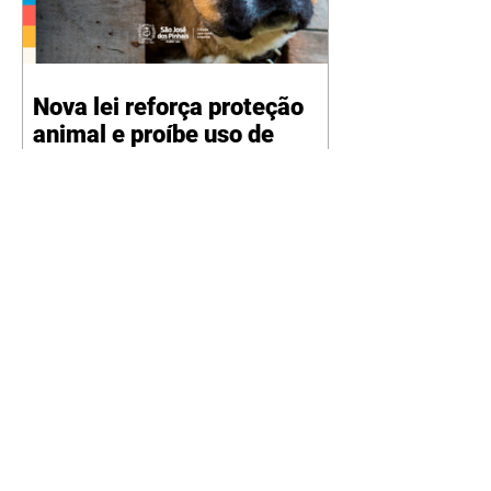
Nova lei reforça proteção
animal e proíbe uso de
correntes em São José dos
Pinhais
05/08/2026 Manter animais
presos por correntes, cordas,
cabos, arames, fitas ou qualquer
outro tipo de contenção passou a
ser proibido em São José dos
Pinhais. A mudança está prevista
na Lei Municipal nº 4.960/2026,
que alterou a Lei nº 4.231/2023 e
reforça as normas de proteção e
bem-estar animal no município.
A nova legislação já está em vigor
e busca conscientizar a população