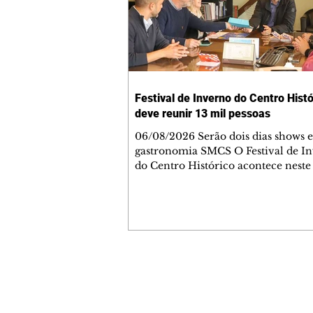
Festival de Inverno do Centro Histó
deve reunir 13 mil pessoas
06/08/2026 Serão dois dias shows e
gastronomia SMCS O Festival de I
do Centro Histórico acontece neste
(15/8) e domingo (16/8) na Praça Jo
Cândido, no São Francisco, com at
gratuitas de música e dança, aulas 
e muita gastronomia. Promovido p
Empresarial do Centro Histórico, o
deve reunir cerca de 13 mil pessoas
dias. O prefeito Eduardo Pimentel recebeu
Contato comercial
o convite oficial dos organizadores
mmjornale@gmail.com
evento nesta quarta-feira (5/8
Telefone: (41) 99978-9956