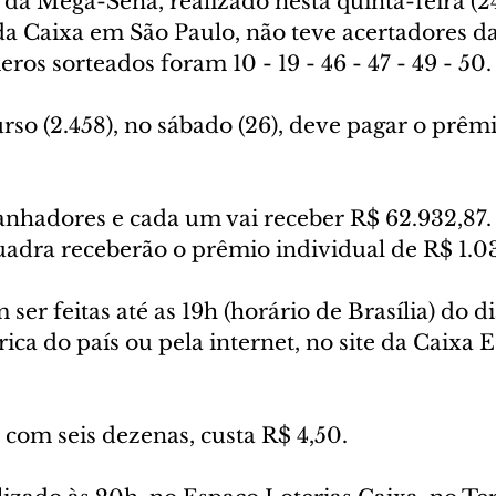
da Mega-Sena, realizado nesta quinta-feira (24
a Caixa em São Paulo, não teve acertadores das
os sorteados foram 10 - 19 - 46 - 47 - 49 - 50.
so (2.458), no sábado (26), deve pagar o prêm
anhadores e cada um vai receber R$ 62.932,87. 
uadra receberão o prêmio individual de R$ 1.03
er feitas até as 19h (horário de Brasília) do di
ica do país ou pela internet, no site da Caixa
 com seis dezenas, custa R$ 4,50.