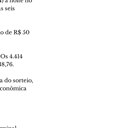
) à noite no 
 seis 
io de R$ 50 
Os 4.414 
8,76.
a do sorteio, 
 Econômica 