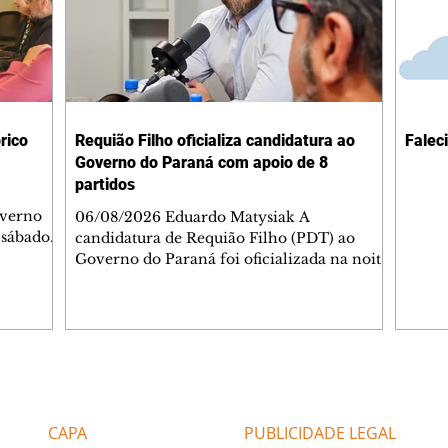
rico
Requião Filho oficializa candidatura ao
Falec
Governo do Paraná com apoio de 8
partidos
nverno
06/08/2026 Eduardo Matysiak A
 sábado
candidatura de Requião Filho (PDT) ao
ão
Governo do Paraná foi oficializada na noite
rações
desta quarta-feira (5), em Curitiba. A
temáticas
coligação liderada pelo atual deputado
ela Rede
estadual conta com PDT, PT, PV, PSOL,
 evento
PCdoB, Rede, PRD e Solidariedade, que
 nos dois
indicou Michelle Caputo para a vaga de
vice-governador. A chapa conta ainda com
Editorias
Editais Certificados
 do
Gleisi Hoffmann e Dr. Rosinha para as
vagas ao Senado. O ato político foi marcado
CAPA
PUBLICIDADE LEGAL
pela celebração da formação da coligação e