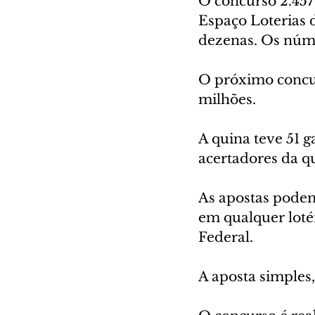
O concurso 2.457 
Espaço Loterias d
dezenas. Os númer
O próximo concur
milhões.
A quina teve 51 g
acertadores da q
As apostas podem s
em qualquer lotér
Federal.
A aposta simples,