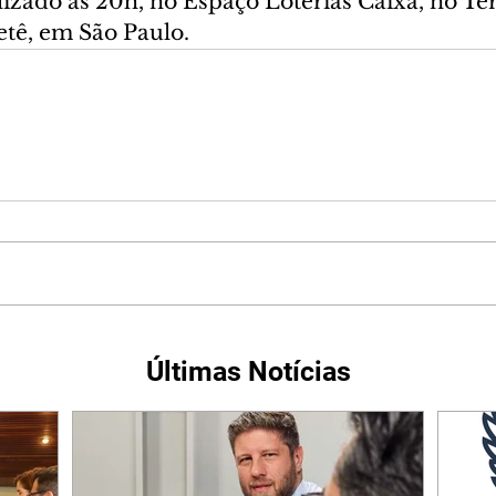
lizado às 20h, no Espaço Loterias Caixa, no Te
etê, em São Paulo.
Últimas Notícias