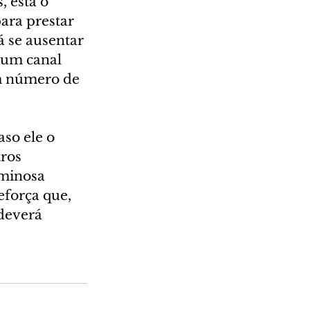
 está o 
ara prestar 
 se ausentar 
 um canal 
m número de 
so ele o 
ros 
iminosa 
força que, 
deverá 