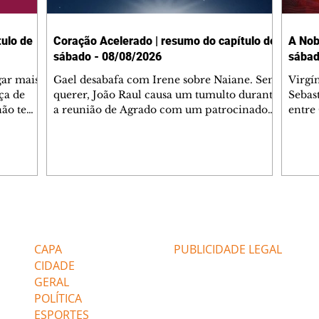
ulo de
Coração Acelerado | resumo do capítulo de
A Nob
sábado - 08/08/2026
sábad
gar mais
Gael desabafa com Irene sobre Naiane. Sem
Virgí
ça de
querer, João Raul causa um tumulto durante
Sebas
 não tem
a reunião de Agrado com um patrocinador.
entre
ia.
Zilá orienta Osmar a seguir Cinara, que
que B
ão de
percebe a movimentação e alerta Ronei.
nega 
ntino
Palhares confronta Cinara sobre a
Tonho
aproximação com Ronei. Eduarda pensa
a fam
una no
em pedir a Valéria para ficar com Sol. Gael
com O
a. Dora
decide terminar com Naiane. João Raul
e é d
m
inventa para Agrado que não está
comen
Editorias
Editais Certificados
Lyris
conseguindo conviver com seu sucesso, e
tungs
urante de
termina o relacionamento dos dois.
Dióge
CAPA
PUBLICIDADE LEGAL
CIDADE
GERAL
POLÍTICA
ESPORTES