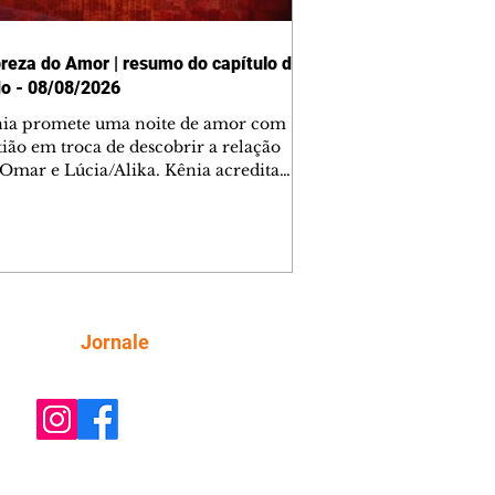
reza do Amor | resumo do capítulo de
o - 08/08/2026
nia promete uma noite de amor com
tião em troca de descobrir a relação
 Omar e Lúcia/Alika. Kênia acredita
inta esteja mesmo ao lado de Jendal, e
o convite para jantar com os dois.
 desabafa com Casemiro e conta que
ília de Lúcia/Alika tem uma dívida
mar. Ana Maria vai à casa de Manoel
estratada por Fortunato. José e Omar
tam sobre a possível jazida de
Siga
Jornale
tênio na região. Virgínia provoca
nes na frente de Marta. Binta s