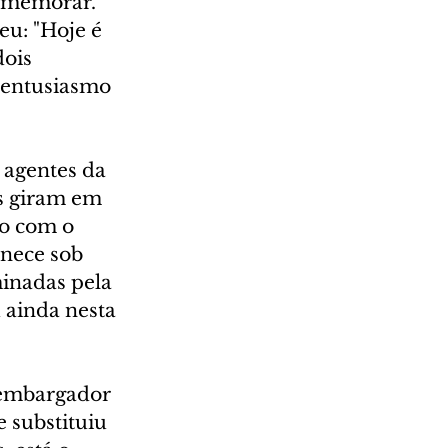
comemorar. 
u: "Hoje é 
ois 
 entusiasmo 
 agentes da 
s giram em 
o com o 
nece sob 
inadas pela 
 ainda nesta 
sembargador 
 substituiu 