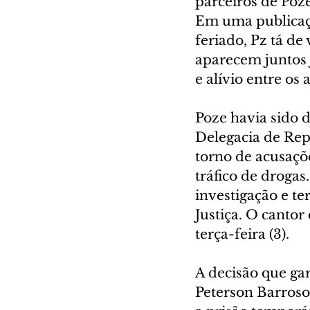
parceiros de Poz
Em uma publicação
feriado, Pz tá de
aparecem juntos 
e alívio entre os
Poze havia sido d
Delegacia de Rep
torno de acusaçõ
tráfico de droga
investigação e t
Justiça. O canto
terça-feira (3).
A decisão que ga
Peterson Barroso,