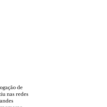
vogação de 
tiu nas redes 
randes 