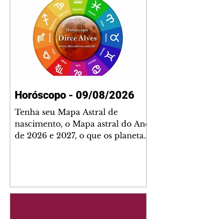
Horóscopo - 09/08/2026
Tenha seu Mapa Astral de
nascimento, o Mapa astral do Ano
de 2026 e 2027, o que os planetas
indicam para o seu: Trabalho,
Amor, Dinheiro, Saúde e Família.
Estudo com 35 páginas. Adquira
já através da nossa loja virtual ou
na loja física: rua Emiliano
Perneta 30 – loja 21 – galeria
Cezar Franco – centro –