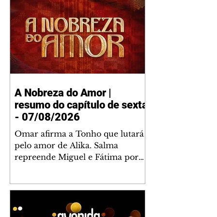
A Nobreza do Amor |
resumo do capítulo de sexta
- 07/08/2026
Omar afirma a Tonho que lutará
pelo amor de Alika. Salma
repreende Miguel e Fátima por
terem sido rudes com Omar.
Maria Helena aconselha Manoel
sobre seu namoro com Ana
Maria. Pressionado, Bakari revela
a Jendal que Chinua esteve em