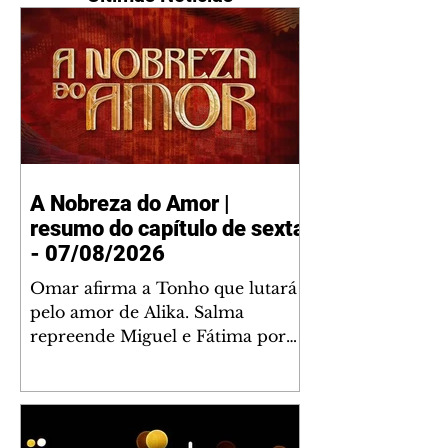
A Nobreza do Amor |
resumo do capítulo de sexta
- 07/08/2026
Omar afirma a Tonho que lutará
pelo amor de Alika. Salma
repreende Miguel e Fátima por
terem sido rudes com Omar.
Maria Helena aconselha Manoel
sobre seu namoro com Ana
Maria. Pressionado, Bakari revela