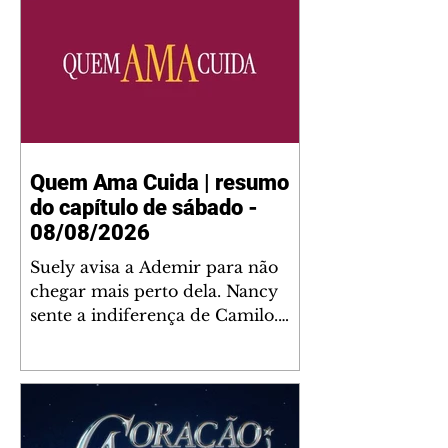
Quem Ama Cuida | resumo
do capítulo de sábado -
08/08/2026
Suely avisa a Ademir para não
chegar mais perto dela. Nancy
sente a indiferença de Camilo.
Tiago diz a Ingrid que ela não
tem competência para presidir a
joalheria. André conta a Pedro
que a associação de advogados
expulsou Ademir. Laurentino