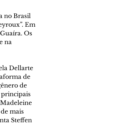
 no Brasil 
eyroux”. Em 
 Guaíra. Os 
 e na 
la Dellarte 
taforma de 
gênero de 
principais 
 Madeleine 
 de mais 
nta Steffen 