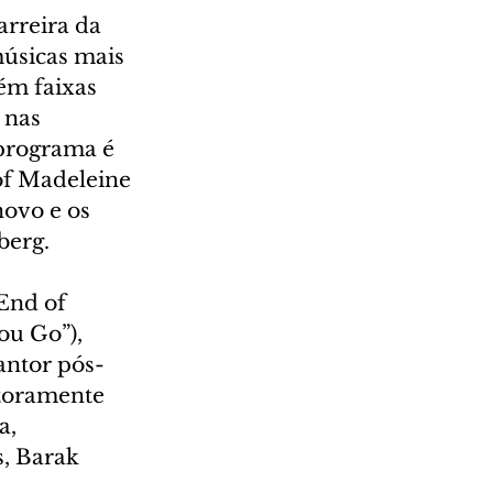
arreira da 
músicas mais 
ém faixas 
 nas 
 programa é 
of Madeleine 
ovo e os 
berg.
End of 
u Go”), 
cantor pós-
toramente 
a, 
, Barak 