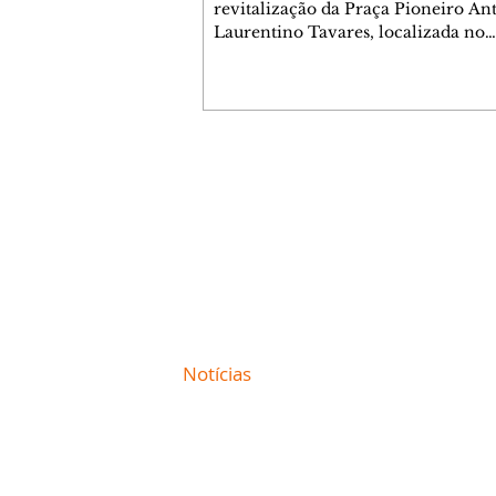
revitalização da Praça Pioneiro An
Laurentino Tavares, localizada no
cruzamento da Avenida dos Palma
as ruas Laudelino Pedro da Silva e 
Chrisóstomo Capinan, no Jardim
Liberdade, ocorreu nesta quinta-fei
espaço recebeu melhorias que amp
opções de lazer e convivência da
Contato comercial
comunidade, tornando a praça mai
mmjornale@gmail.com
acessível, segura e confortável para
Telefone: (41) 99978-9956
moradores de todas as idades. Entre
intervenções estão a instalação d
Redação
E-mail:
redacaojornale@gmail.com
Site de
Notícias
de Curitiba / Paraná