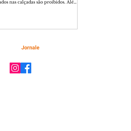
lados nas calçadas são proibidos. Além
rem obstáculos para a livre circulação
destres, essas estruturas podem causar
rar acidentes de trânsito — e os
ietários dos imóveis podem ser
sabilizados. O alerta é do Instituto de
isa e Planejamento de Ponta Grossa
), que está intensificando a
Siga
Jornale
ização sobre as calçadas, o que inclui
 barreiras. Um ca