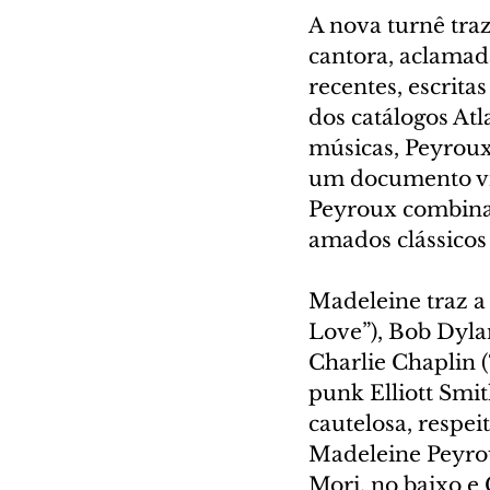
A nova turnê traz
cantora, aclamada
recentes, escrita
dos catálogos At
músicas, Peyroux 
um documento viv
Peyroux combina 
amados clássicos
Madeleine traz a
Love”), Bob Dyl
Charlie Chaplin (
punk Elliott Smi
cautelosa, respeit
Madeleine Peyrou
Mori, no baixo e