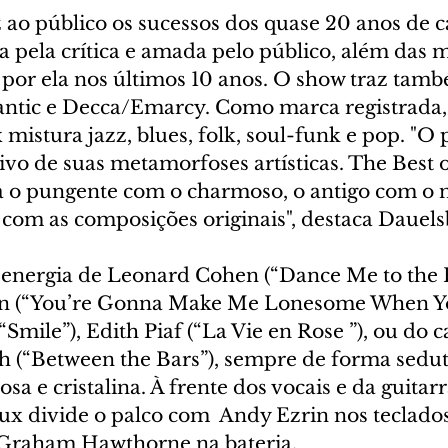
 ao público os sucessos dos quase 20 anos de c
 pela crítica e amada pelo público, além das 
s por ela nos últimos 10 anos. O show traz tamb
lantic e Decca/Emarcy. Como marca registrada,
mistura jazz, blues, folk, soul-funk e pop. "O
o de suas metamorfoses artísticas. The Best 
o pungente com o charmoso, o antigo com o n
 com as composições originais", destaca Dauels
 energia de Leonard Cohen (“Dance Me to the 
an (“You’re Gonna Make Me Lonesome When Yo
“Smile”), Edith Piaf (“La Vie en Rose ”), ou do 
th (“Between the Bars”), sempre de forma sedu
osa e cristalina. À frente dos vocais e da guitarr
x divide o palco com  Andy Ezrin nos teclados
 Graham Hawthorne na bateria.