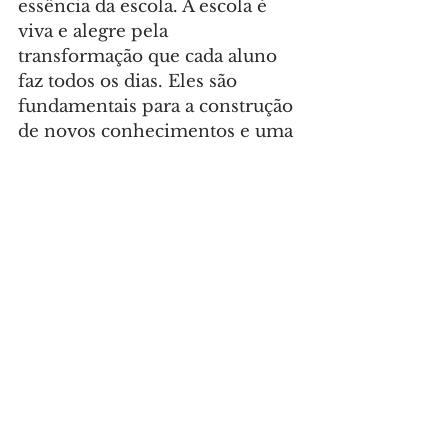
essência da escola. A escola é 
viva e alegre pela 
transformação que cada aluno 
faz todos os dias. Eles são 
fundamentais para a construção 
de novos conhecimentos e uma 
sociedade melhor”, destaca a 
diretora, Heloísa da Silva.
DIA DO ESTUDANTE 
– No 
Brasil, o Dia do Estudante é 
comemorado anualmente em 11 
de agosto. A data foi criada em 
1927 e homenageia a fundação 
dos dois primeiros cursos de 
ensino superior do país, 
ocorrida cem anos antes. Em 11 
de agosto de 1827, o então 