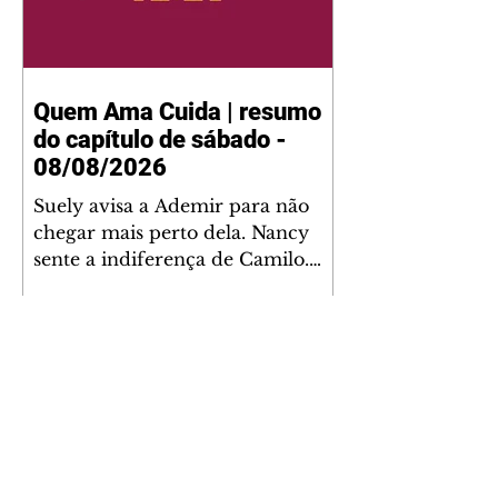
Quem Ama Cuida | resumo
do capítulo de sábado -
08/08/2026
Suely avisa a Ademir para não
chegar mais perto dela. Nancy
sente a indiferença de Camilo.
Tiago diz a Ingrid que ela não
tem competência para presidir a
joalheria. André conta a Pedro
que a associação de advogados
expulsou Ademir. Laurentino
contrata Adriana para servir no
restaurante. Adriana vê Pedro e
Bruna no restaurante. Bruna