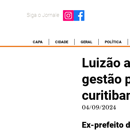
Siga o Jornale
CAPA
CIDADE
GERAL
POLÍTICA
Luizão 
gestão p
curitiba
04/09/2024
Ex-prefeito d