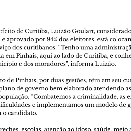
efeito de Curitiba, Luizão Goulart, considerad
l e aprovado por 94% dos eleitores, está coloca
rviço dos curitibanos. “Tenho uma administra
a em Pinhais, aqui ao lado de Curitiba, e conhe
icípio e dos moradores”, informa Luizão.
to de Pinhais, por duas gestões, têm em seu cur
plano de governo bem elaborado atendendo as
população. “Combatemos a criminalidade, as e
dificuldades e implementamos um modelo de g
a o candidato.
eches, escolas, atenção ao idoso, saúde, meio 