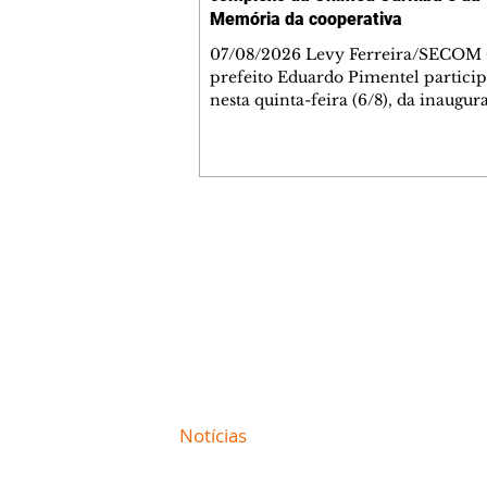
Memória da cooperativa
07/08/2026 Levy Ferreira/SECOM
prefeito Eduardo Pimentel particip
nesta quinta-feira (6/8), da inaugur
novo Complexo Administrativo d
Curitiba, no Tarumã. Durante a ce
também foi inaugurada a Casa da 
da cooperativa, espaço criado para
preservar a trajetória da instituição
celebra 55 anos de fundação nesta
Contato comercial
data. O complexo está localizado n
mmjornale@gmail.com
Avenida Affonso Penna, 297. A nov
Telefone: (41) 99978-9956
estrutura reúne áreas administrativ
centro de treina
Redação
E-mail:
redacaojornale@gmail.com
Site de
Notícias
de Curitiba / Paraná