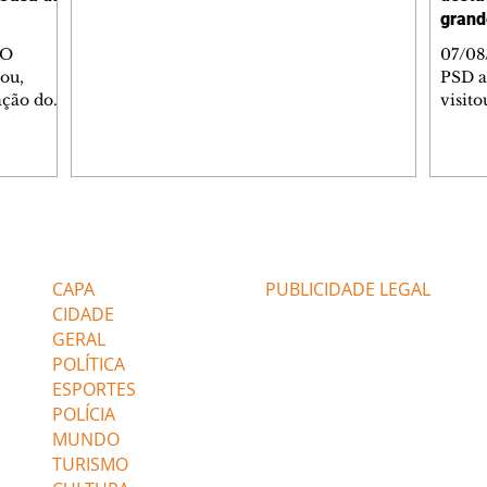
grand
 O
07/08
ou,
PSD a
ação do
visito
a Unimed
das o
rimônia,
Jacar
Memória
Norte
conte
, que
obras
 mesma
com i
Editorias
Editais Certificados
a
cerca 
a
dupli
CAPA
PUBLICIDADE LEGAL
as,
rodov
CIDADE
GERAL
POLÍTICA
ESPORTES
POLÍCIA
MUNDO
TURISMO