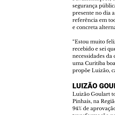
segurança públic
presente no dia 
referência em to
e concreta altern
“Estou muito fel
recebido e sei qu
necessidades da c
uma Curitiba boa
propõe Luizão, c
LUIZÃO GOU
Luizão Goulart to
Pinhais, na Regi
94% de aprovação