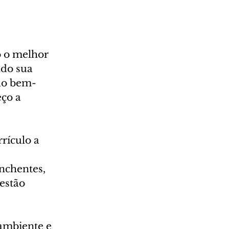
o o melhor 
ndo sua 
ção bem-
ço a 
rículo a 
 
nchentes, 
estão 
ambiente e 