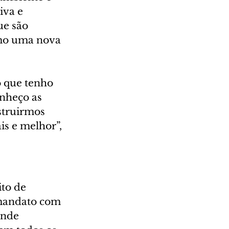
va e 
e são 
omo uma nova 
o que tenho 
nheço as 
struirmos 
s e melhor”, 
to de 
 mandato com 
ande 