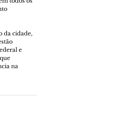
em todos os 
to 
 da cidade, 
stão 
deral e 
 que 
cia na 