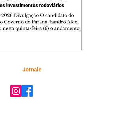
es investimentos rodoviários
/2026 Divulgação O candidato do
o Governo do Paraná, Sandro Alex,
u nesta quinta-feira (6) o andamento
bras de duplicação da BR-153 entre
ezinho e Santo Antônio da Platina, no
 Pioneiro, e lembrou que a região será
mplada com um grande programa de
 já contratado. Nesse primeiro trecho
ntervenção da concessionária, com
Siga
Jornale
de 40% dos serviços concluídos, a
cação contempla 50,6 quilômetros da
ia e recebe investimento de