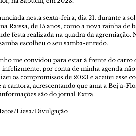
Flor, na Sapucaí, em 2023. 
unciada nesta sexta-feira, dia 21, durante a so
a Raissa, de 15 anos, como a nova rainha de ba
nde festa realizada na quadra da agremiação.
e samba escolheu o seu samba-enredo. 
nho me convidou para estar à frente do carro
s, infelizmente, por conta de minha agenda não
anizei os compromissos de 2023 e aceitei esse co
se a cantora, acrescentando que ama a Beija-Flor
 informações são do jornal Extra. 
Matos/Liesa/Divulgação