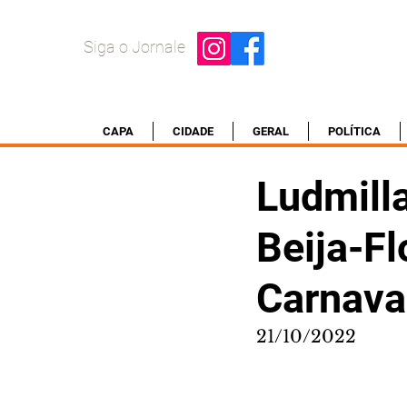
Siga o Jornale
CAPA
CIDADE
GERAL
POLÍTICA
Ludmilla
Beija-Fl
Carnava
21/10/2022