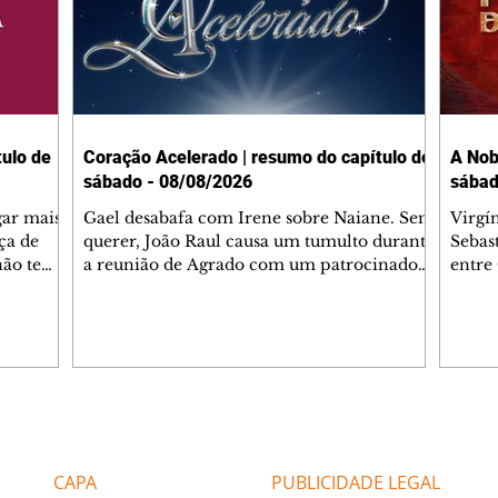
ulo de
Coração Acelerado | resumo do capítulo de
A Nob
sábado - 08/08/2026
sábad
gar mais
Gael desabafa com Irene sobre Naiane. Sem
Virgí
ça de
querer, João Raul causa um tumulto durante
Sebas
 não tem
a reunião de Agrado com um patrocinador.
entre
ia.
Zilá orienta Osmar a seguir Cinara, que
que B
ão de
percebe a movimentação e alerta Ronei.
nega 
ntino
Palhares confronta Cinara sobre a
Tonho
aproximação com Ronei. Eduarda pensa
a fam
una no
em pedir a Valéria para ficar com Sol. Gael
com O
a. Dora
decide terminar com Naiane. João Raul
e é d
m
inventa para Agrado que não está
comen
Editorias
Editais Certificados
Lyris
conseguindo conviver com seu sucesso, e
tungs
urante de
termina o relacionamento dos dois.
Dióge
CAPA
PUBLICIDADE LEGAL