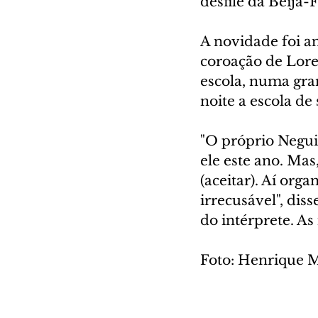
desfile da Beija-
A novidade foi an
coroação de Loren
escola, numa gra
noite a escola d
"O próprio Negui
ele este ano. Ma
(aceitar). Aí org
irrecusável", dis
do intérprete. As
Foto: Henrique 