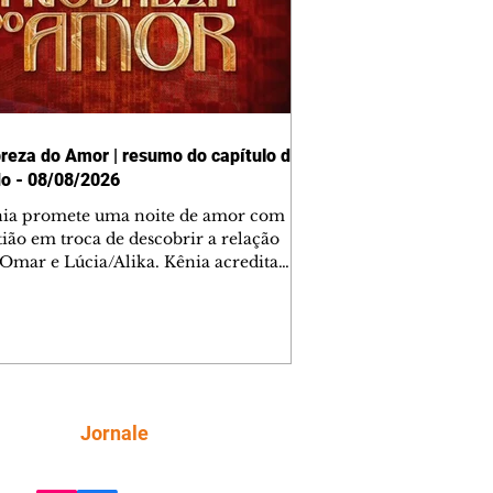
reza do Amor | resumo do capítulo de
o - 08/08/2026
nia promete uma noite de amor com
tião em troca de descobrir a relação
 Omar e Lúcia/Alika. Kênia acredita
inta esteja mesmo ao lado de Jendal, e
o convite para jantar com os dois.
 desabafa com Casemiro e conta que
ília de Lúcia/Alika tem uma dívida
mar. Ana Maria vai à casa de Manoel
estratada por Fortunato. José e Omar
tam sobre a possível jazida de
Siga
Jornale
tênio na região. Virgínia provoca
nes na frente de Marta. Binta s