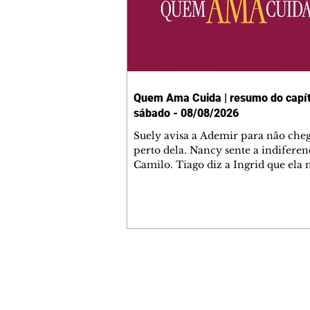
Quem Ama Cuida | resumo do capít
sábado - 08/08/2026
Suely avisa a Ademir para não che
perto dela. Nancy sente a indiferen
Camilo. Tiago diz a Ingrid que ela
competência para presidir a joalher
André conta a Pedro que a associaç
advogados expulsou Ademir. Laure
contrata Adriana para servir no
restaurante. Adriana vê Pedro e Br
restaurante. Bruna provoca Adrian
pede ajuda a André para marcar u
Contato comercial
encontro com Suely. Adriana diz a 
mmjornale@gmail.com
que está feliz trabalhando no resta
Telefone: (41) 99978-9956