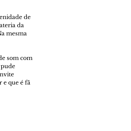
lenidade de 
teria da 
 Na mesma 
 de som com 
 pude 
nvite 
 e que é fã 