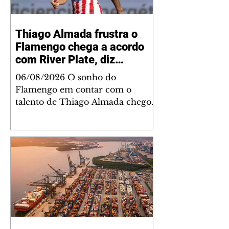
Thiago Almada frustra o
Flamengo chega a acordo
com River Plate, diz
jornalista
06/08/2026 O sonho do
Flamengo em contar com o
talento de Thiago Almada chegou
ao fim. Disputado também pelo
River Plate, o jogador acertou a
sua ida para o clube argentino
frustrando a diretoria rubro-
negra. De acordo com
informações do jornalista
Fabrizio Romano, o meio-
campista tem um acordo verbal
definido faltando apenas detalhes
para que a transação seja