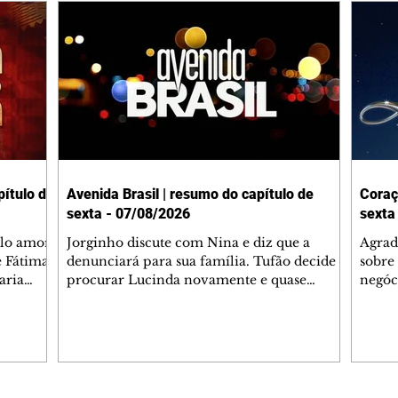
ítulo de
Avenida Brasil | resumo do capítulo de
Coraç
sexta - 07/08/2026
sexta
elo amor
Jorginho discute com Nina e diz que a
Agrad
e Fátima
denunciará para sua família. Tufão decide
sobre 
aria
procurar Lucinda novamente e quase
negóc
u
encontra Nina no lixão. Débora se
Janet
do,
preocupa com Jorginho. Monalisa pede que
Verôn
esteve
Olenka não a deixe sozinha. Tufão
inform
 Alika o
encontra Jorginho e o leva para casa. Max é
procu
. Chinua
hostil com Carminha. Diógenes se irrita
que e
quando Tavinho diz que não negociará o
decep