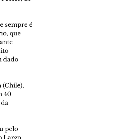
e sempre é 
io, que 
ante 
ito 
m dado 
(Chile), 
m 40 
 da 
u pelo 
 Largo, 