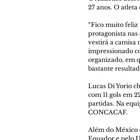
27 anos. O atleta
“Fico muito feli
protagonista nas 
vestirá a camisa 
impressionado co
organizado, em q
bastante resultado
Lucas Di Yorio ch
com 11 gols em 2
partidas. Na equ
CONCACAF.
Além do México e
Equador e pelo U