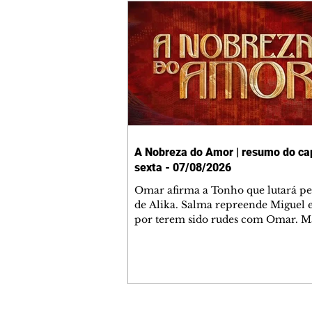
A Nobreza do Amor | resumo do cap
sexta - 07/08/2026
Omar afirma a Tonho que lutará p
de Alika. Salma repreende Miguel 
por terem sido rudes com Omar. M
Helena aconselha Manoel sobre se
namoro com Ana Maria. Pressiona
Bakari revela a Jendal que Chinua 
em terras inimigas. Omar pede que
acompanhe até a agência bancária
alerta Dumi, Akin e Ladisa sobre as