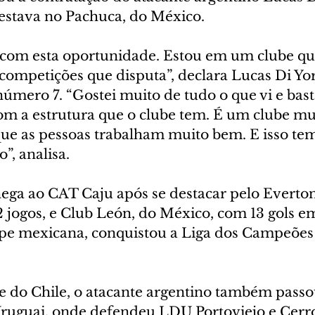
 estava no Pachuca, do México.
z com esta oportunidade. Estou em um clube qu
competições que disputa”, declara Lucas Di Yor
número 7. “Gostei muito de tudo o que vi e bast
m a estrutura que o clube tem. É um clube mu
ue as pessoas trabalham muito bem. E isso te
”, analisa.
ega ao CAT Caju após se destacar pelo Everton 
2 jogos, e Club León, do México, com 13 gols e
ipe mexicana, conquistou a Liga dos Campeões
 do Chile, o atacante argentino também passo
ruguai, onde defendeu LDU Portoviejo e Cerro