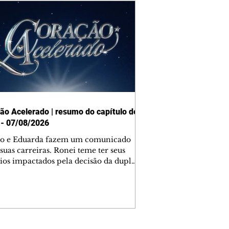
ão Acelerado | resumo do capítulo de
 - 07/08/2026
o e Eduarda fazem um comunicado
suas carreiras. Ronei teme ter seus
ios impactados pela decisão da dupla.
e decide prestar queixa contra
ica. Gael descobre que Naiane passou
ações sigilosas para Talita. Ronei
ra Verônica novamente e descobre
la deixou Bom Retorno. Gael se
ciona com Naiane. Valéria anuncia