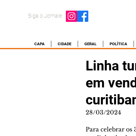
Siga o Jornale
CAPA
CIDADE
GERAL
POLÍTICA
Linha t
em vend
curitiba
28/03/2024
Para celebrar os