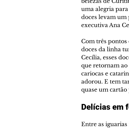
belezas de Curit
uma alegria para
doces levam um p
executiva Ana Cecí
Com três pontos 
doces da linha t
Cecília, esses do
que retornam ao 
cariocas e catari
adorou. E tem ta
quase um cartão p
Delícias em 
Entre as iguarias 