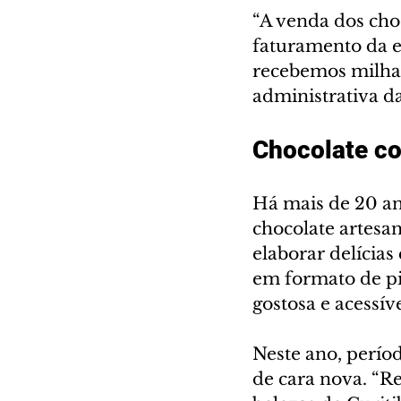
“A venda dos choc
faturamento da e
recebemos milhare
administrativa d
Chocolate c
Há mais de 20 an
chocolate artesa
elaborar delícia
em formato de p
gostosa e acessíve
Neste ano, períod
de cara nova. “R