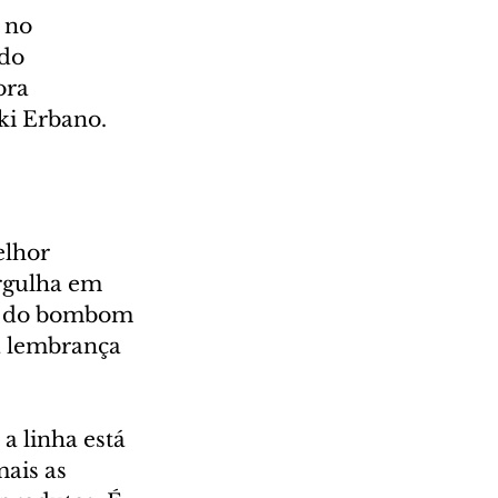
 no 
do 
ora 
ki Erbano.
lhor 
rgulha em 
ém do bombom 
 lembrança 
a linha está 
ais as 