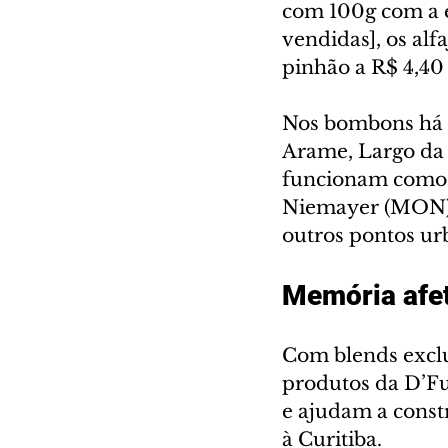
com 100g com a e
vendidas], os alf
pinhão a R$ 4,40
Nos bombons há 
Arame, Largo da 
funcionam como u
Niemayer (MON),
outros pontos ur
Memória afe
Com blends exclu
produtos da D’F
e ajudam a constr
à Curitiba.