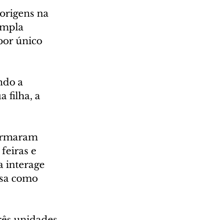
rigens na 
ampla 
bor único 
do a 
filha, a 
formaram 
feiras e 
a interage 
sa como 
rês unidades 