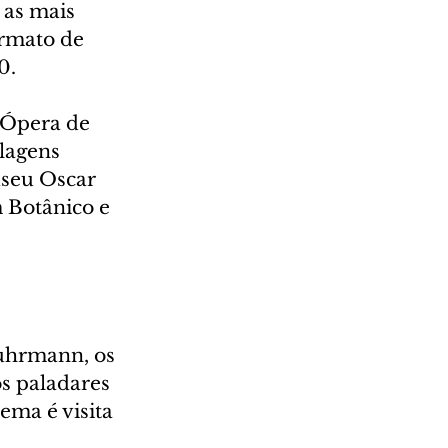
as mais 
ormato de 
0.
 Ópera de 
lagens 
seu Oscar 
Botânico e 
uhrmann, os 
s paladares 
ema é visita 