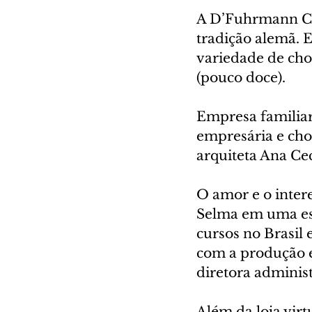
A D’Fuhrmann Ch
tradição alemã. 
variedade de cho
(pouco doce).
Empresa familia
empresária e cho
arquiteta Ana Ce
O amor e o inter
Selma em uma espe
cursos no Brasil 
com a produção 
diretora administ
Além da loja virtu