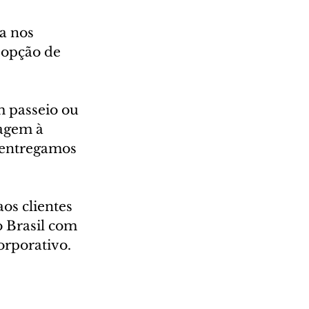
a nos 
 opção de 
 passeio ou 
agem à 
 entregamos 
os clientes 
o Brasil com 
orporativo. 