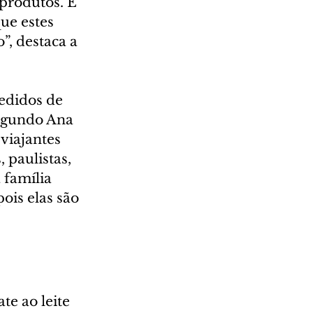
produtos. É 
ue estes 
, destaca a 
edidos de 
egundo Ana 
viajantes 
paulistas, 
 família 
is elas são 
te ao leite 