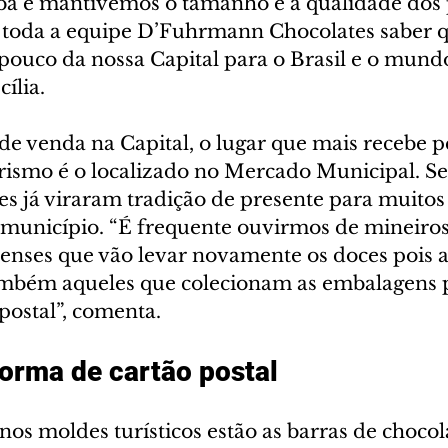
iba e mantivemos o tamanho e a qualidade dos 
 toda a equipe D’Fuhrmann Chocolates saber q
ouco da nossa Capital para o Brasil e o mundo”
lia.  
de venda na Capital, o lugar que mais recebe p
urismo é o localizado no Mercado Municipal. S
ces já viraram tradição de presente para muitos 
município. “É frequente ouvirmos de mineiros, 
nenses que vão levar novamente os doces pois a
mbém aqueles que colecionam as embalagens po
ostal”, comenta. 
forma de cartão postal
nos moldes turísticos estão as barras de chocola