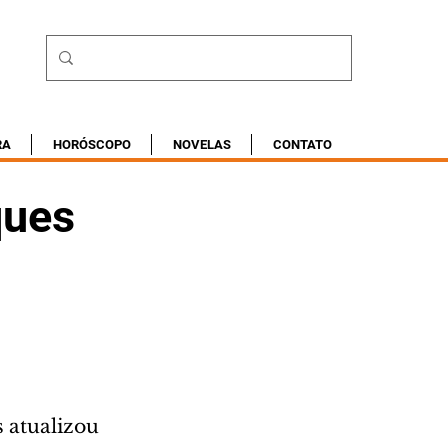
RA
HORÓSCOPO
NOVELAS
CONTATO
ques
 atualizou 