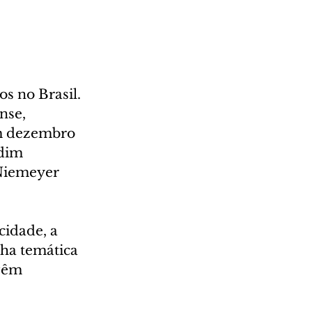
s no Brasil. 
nse, 
m dezembro 
dim 
Niemeyer 
idade, a 
ha temática 
vêm 