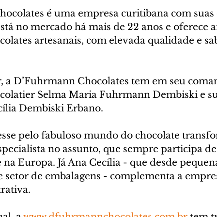
ocolates é uma empresa curitibana com suas o
Está no mercado há mais de 22 anos e oferece 
colates artesanais, com elevada qualidade e sa
r, a D’Fuhrmann Chocolates tem em seu coman
colatier Selma Maria Fuhrmann Dembiski e sua 
cília Dembiski Erbano.
esse pelo fabuloso mundo do chocolate trans
cialista no assunto, que sempre participa de 
e na Europa. Já Ana Cecília - que desde pequen
e setor de embalagens - complementa a empre
rativa.
al, a 
www.dfuhrmannchocolates.com.br
 tem t