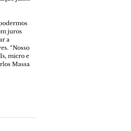
 podermos 
m juros 
r a 
es. “Nosso 
s, micro e 
rlos Massa 