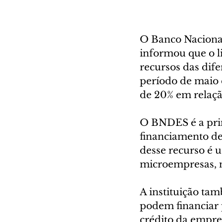
O Banco Naciona
informou que o l
recursos das dife
período de maio 
de 20% em relação
O BNDES é a prin
financiamento de
desse recurso é 
microempresas, n
A instituição ta
podem financiar p
crédito da empre