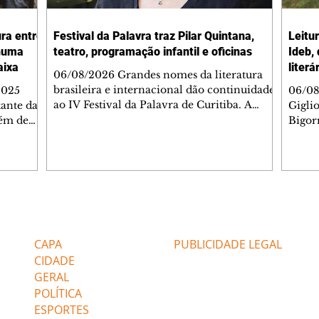
ura entre
Festival da Palavra traz Pilar Quintana,
Leitu
nhuma
teatro, programação infantil e oficinas
Ideb,
aixa
literá
06/08/2026 Grandes nomes da literatura
brasileira e internacional dão continuidade
2025
06/08
ao IV Festival da Palavra de Curitiba. A
ante da
Gigli
programação gratuita para a sexta-feira
lém de
Bigorr
(7/8) inclui oficinas, bate-papos, peças de
apitais
biblio
teatro, exposições e mesas-redondas. Um
ao 5º), a
quint
dos destaques é a participação da escritora
enho
proce
colombiana Pilar Quintana, que estará no
.
depoi
teatro do Memorial de Curitiba, às 20h.
dos do
probl
Confira AQUI a agenda completa da sexta.
tra que
impor
Editorias
Editais Certificados
O Mundo Indomável é o tema da conversa
entre as
à leit
de Pilar com Mariana Sanche
popula
CAPA
PUBLICIDADE LEGAL
ri
literá
CIDADE
GERAL
POLÍTICA
ESPORTES