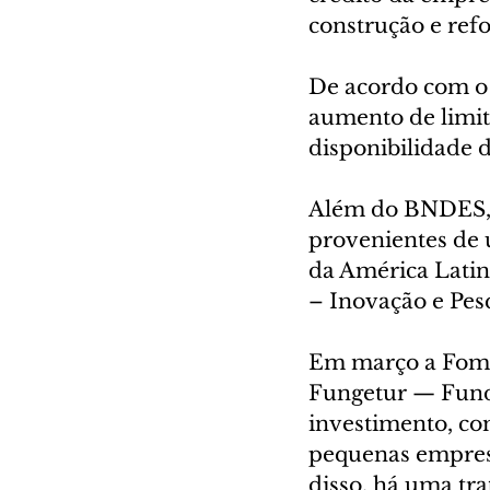
construção e ref
De acordo com o 
aumento de limi
disponibilidade 
Além do BNDES, a
provenientes de 
da América Latin
– Inovação e Pes
Em março a Fome
Fungetur — Fundo
investimento, co
pequenas empresa
disso, há uma tr