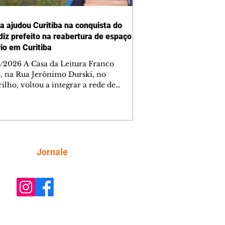
ra ajudou Curitiba na conquista do
 diz prefeito na reabertura de espaço
rio em Curitiba
/2026 A Casa da Leitura Franco
o, na Rua Jerônimo Durski, no
ilho, voltou a integrar a rede de
tecas de bairros de Curitiba nesta
a-feira (6/8), após passar por amplo
sso de restauro e ampliação. Reaberto
s de mais de 15 anos fechado por
emas estruturais, o local é um
tante reforço na política de incentivo
Siga
Jornale
ura da cidade, ampliando o acesso da
ção aos livros e às atividades
rias. Ao entregar a obra, o prefeito Ed