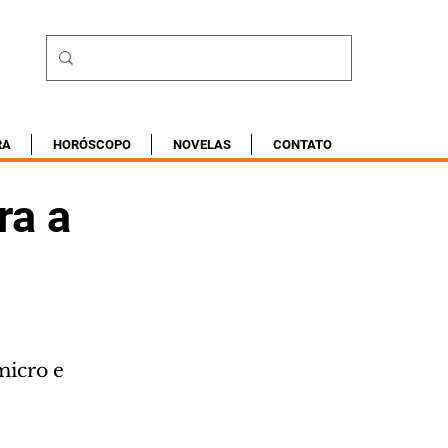
RA
HORÓSCOPO
NOVELAS
CONTATO
ra a
icro e 