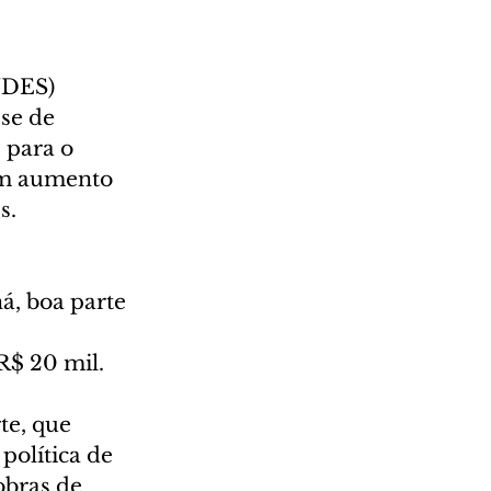
NDES) 
se de 
 para o 
um aumento 
s.
, boa parte 
R$ 20 mil.
e, que 
política de 
bras de 