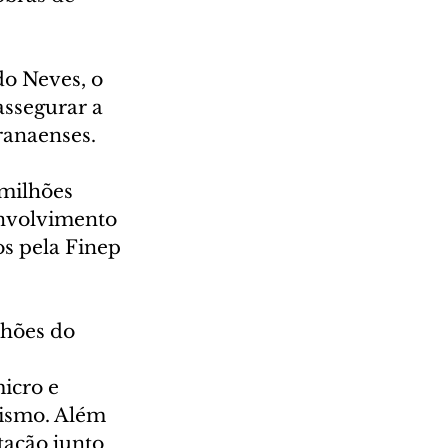
o Neves, o 
ssegurar a 
ranaenses.
milhões 
nvolvimento 
s pela Finep 
hões do 
 
icro e 
rismo. Além 
ação junto 