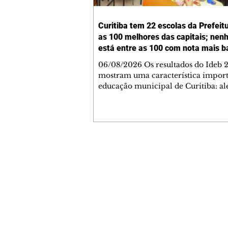
Curitiba tem 22 escolas da Prefeit
as 100 melhores das capitais; ne
está entre as 100 com nota mais b
06/08/2026 Os resultados do Ideb 
mostram uma característica import
educação municipal de Curitiba: a
apresentar a melhor nota entre as c
brasileiras (6,9) nos anos iniciais (1º 
cidade tem uma rede com desemp
consistente em todas as suas escolas
Levantamento feito a partir dos da
Ministério da Educação (MEC) mos
Contato comercial
Curitiba tem 22 escolas municipais 
mmjornale@gmail.com
100 maiores notas do Ideb do país e
Telefone: (41) 99978-9956
nenhuma entre as 100 menores. Cu
Redação
E-mail:
redacaojornale@gmail.com