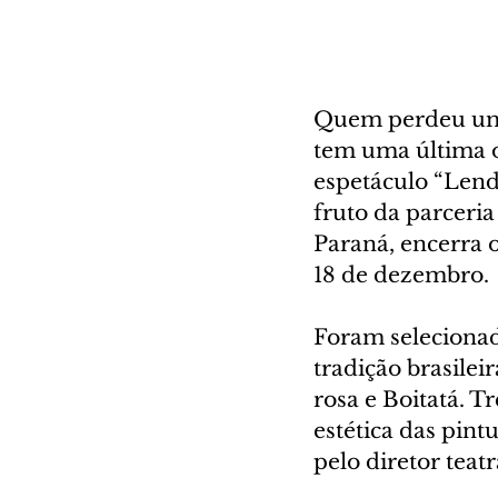
Quem perdeu um d
tem uma última o
espetáculo “Lenda
fruto da parceria
Paraná, encerra o
18 de dezembro.
Foram selecionad
tradição brasilei
rosa e Boitatá. T
estética das pint
pelo diretor teat