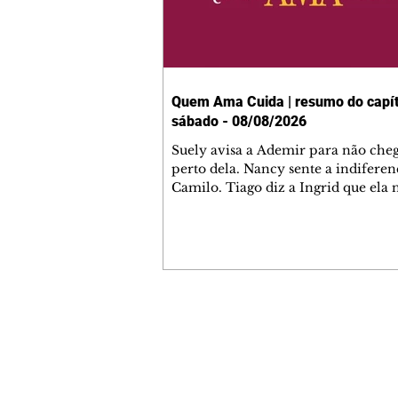
Quem Ama Cuida | resumo do capít
sábado - 08/08/2026
Suely avisa a Ademir para não che
perto dela. Nancy sente a indiferen
Camilo. Tiago diz a Ingrid que ela
competência para presidir a joalher
André conta a Pedro que a associaç
advogados expulsou Ademir. Laure
contrata Adriana para servir no
restaurante. Adriana vê Pedro e Br
restaurante. Bruna provoca Adrian
pede ajuda a André para marcar u
Contato comercial
encontro com Suely. Adriana diz a 
mmjornale@gmail.com
que está feliz trabalhando no resta
Telefone: (41) 99978-9956
Nanc