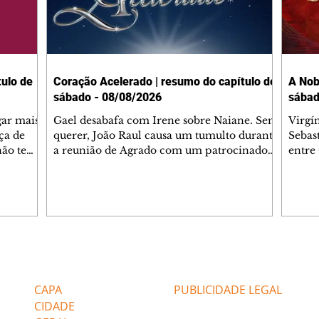
ulo de
Coração Acelerado | resumo do capítulo de
A Nob
sábado - 08/08/2026
sábad
gar mais
Gael desabafa com Irene sobre Naiane. Sem
Virgí
ça de
querer, João Raul causa um tumulto durante
Sebas
 não tem
a reunião de Agrado com um patrocinador.
entre
ia.
Zilá orienta Osmar a seguir Cinara, que
que B
ão de
percebe a movimentação e alerta Ronei.
nega 
ntino
Palhares confronta Cinara sobre a
Tonho
aproximação com Ronei. Eduarda pensa
a fam
una no
em pedir a Valéria para ficar com Sol. Gael
com O
a. Dora
decide terminar com Naiane. João Raul
e é d
m
inventa para Agrado que não está
comen
Editorias
Editais Certificados
Lyris
conseguindo conviver com seu sucesso, e
tungs
urante de
termina o relacionamento dos dois.
Dióge
CAPA
PUBLICIDADE LEGAL
CIDADE