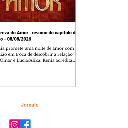
reza do Amor | resumo do capítulo de
o - 08/08/2026
nia promete uma noite de amor com
tião em troca de descobrir a relação
 Omar e Lúcia/Alika. Kênia acredita
inta esteja mesmo ao lado de Jendal, e
o convite para jantar com os dois.
 desabafa com Casemiro e conta que
ília de Lúcia/Alika tem uma dívida
mar. Ana Maria vai à casa de Manoel
estratada por Fortunato. José e Omar
tam sobre a possível jazida de
Siga
Jornale
tênio na região. Virgínia provoca
nes na frente de Marta. Binta s