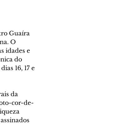
ro Guaíra 
na. O 
s idades e 
nica do 
ias 16, 17 e 
ais da 
Boto-cor-de-
riqueza 
 assinados 