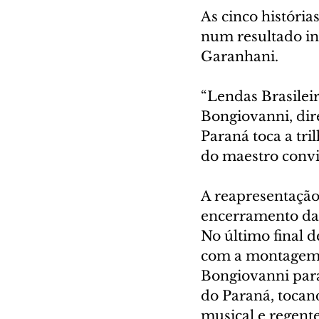
As cinco históri
num resultado ini
Garanhani.
“Lendas Brasilei
Bongiovanni, dir
Paraná toca a tri
do maestro convi
A reapresentação
encerramento da 
No último final 
com a montagem d
Bongiovanni para
do Paraná, tocand
musical e regente