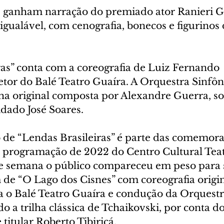
as ganham narração do premiado ator Ranieri G
gualável, com cenografia, bonecos e figurinos 
ras” conta com a coreografia de Luiz Fernando 
etor do Balé Teatro Guaíra. A Orquestra Sinfôn
lha original composta por Alexandre Guerra, so
dado José Soares.
 de “Lendas Brasileiras” é parte das comemora
programação de 2022 do Centro Cultural Teat
de semana o público compareceu em peso para 
e “O Lago dos Cisnes” com coreografia origin
 o Balé Teatro Guaíra e condução da Orquestr
o a trilha clássica de Tchaikovski, por conta do
 titular Roberto Tibiriçá.