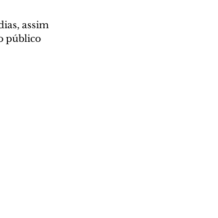
dias, assim 
 público 
.