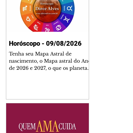
Horóscopo - 09/08/2026
Tenha seu Mapa Astral de
nascimento, o Mapa astral do Ano
de 2026 e 2027, o que os planetas
indicam para o seu: Trabalho,
Amor, Dinheiro, Saúde e Família.
Estudo com 35 páginas. Adquira
já através da nossa loja virtual ou
na loja física: rua Emiliano
Perneta 30 – loja 21 – galeria
Cezar Franco – centro –
Curitiba. Você pode pedir
também através do nosso