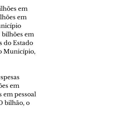
ilhões em 
ilhões em 
nicípio 
 bilhões em 
s do Estado 
o Município, 
espesas 
ões em 
s em pessoal 
 bilhão, o 