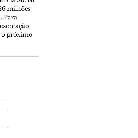
ncia Social 
26 milhões 
. Para 
resentação 
a o próximo 