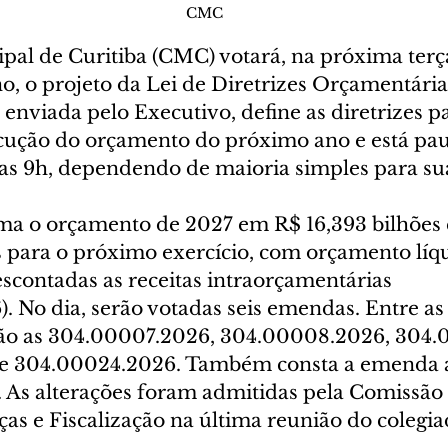
CMC
al de Curitiba (CMC) votará, na próxima terça-
o, o projeto da Lei de Diretrizes Orçamentári
 enviada pelo Executivo, define as diretrizes pa
cução do orçamento do próximo ano e está pau
das 9h, dependendo de maioria simples para su
a o orçamento de 2027 em R$ 16,393 bilhões 
s para o próximo exercício, com orçamento líq
escontadas as receitas intraorçamentárias 
 No dia, serão votadas seis emendas. Entre as
tão as 304.00007.2026, 304.00008.2026, 304.
e 304.00024.2026. Também consta a emenda a
As alterações foram admitidas pela Comissão 
as e Fiscalização na última reunião do colegia