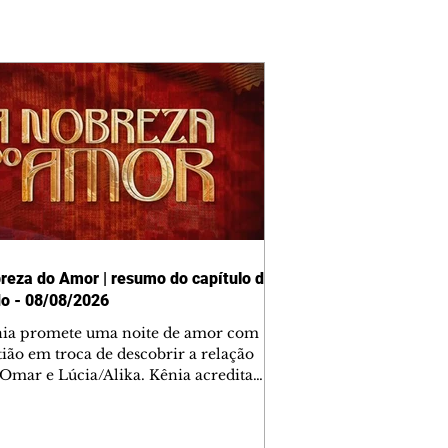
reza do Amor | resumo do capítulo de
o - 08/08/2026
nia promete uma noite de amor com
tião em troca de descobrir a relação
 Omar e Lúcia/Alika. Kênia acredita
inta esteja mesmo ao lado de Jendal, e
o convite para jantar com os dois.
 desabafa com Casemiro e conta que