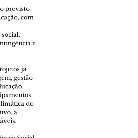
o previsto 
ucação, com 
social, 
ntingência e 
ojetos já 
em, gestão 
ducação, 
uipamentos 
climática do 
ivo, à 
áveis.