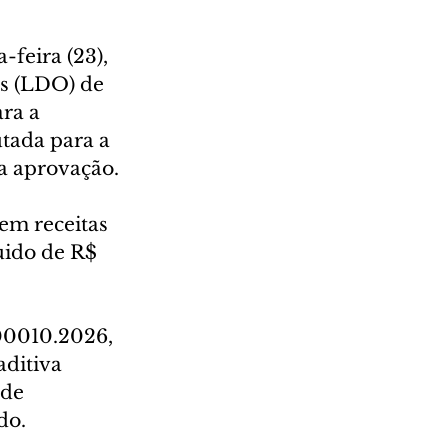
feira (23), 
as (LDO) de 
ra a 
tada para a 
a aprovação.
em receitas 
uido de R$ 
 
00010.2026, 
ditiva 
de 
do.