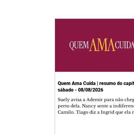
Quem Ama Cuida | resumo do capít
sábado - 08/08/2026
Suely avisa a Ademir para não che
perto dela. Nancy sente a indiferen
Camilo. Tiago diz a Ingrid que ela
competência para presidir a joalher
André conta a Pedro que a associaç
advogados expulsou Ademir. Laure