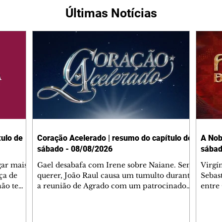
Últimas Notícias
ulo de
Coração Acelerado | resumo do capítulo de
A Nob
sábado - 08/08/2026
sábad
gar mais
Gael desabafa com Irene sobre Naiane. Sem
Virgí
ça de
querer, João Raul causa um tumulto durante
Sebas
 não tem
a reunião de Agrado com um patrocinador.
entre
ia.
Zilá orienta Osmar a seguir Cinara, que
que B
ão de
percebe a movimentação e alerta Ronei.
nega 
ntino
Palhares confronta Cinara sobre a
Tonho