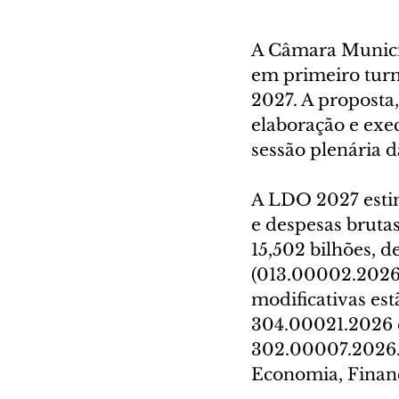
A Câmara Municip
em primeiro turn
2027. A proposta,
elaboração e exe
sessão plenária 
A LDO 2027 estim
e despesas bruta
15,502 bilhões, d
(013.00002.2026).
modificativas es
304.00021.2026 
302.00007.2026. 
Economia, Finanç