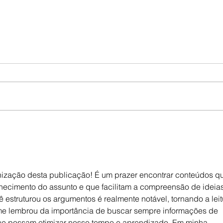
nização desta publicação! É um prazer encontrar conteúdos q
cimento do assunto e que facilitam a compreensão de ideias
estruturou os argumentos é realmente notável, tornando a leit
 me lembrou da importância de buscar sempre informações de 
ue possam otimizar nosso tempo e aprendizado. Em minha 