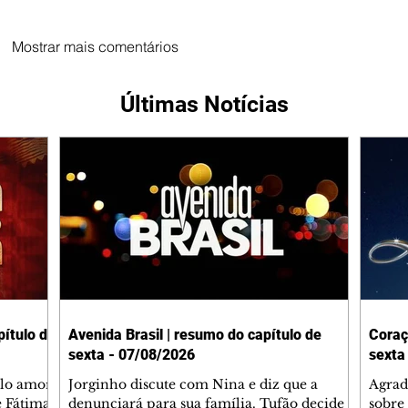
Mostrar mais comentários
Últimas Notícias
ítulo de
Avenida Brasil | resumo do capítulo de
Coraç
sexta - 07/08/2026
sexta
elo amor
Jorginho discute com Nina e diz que a
Agrad
e Fátima
denunciará para sua família. Tufão decide
sobre 