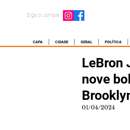
Siga o Jornale
CAPA
CIDADE
GERAL
POLÍTICA
LeBron 
nove bol
Brookly
01/04/2024