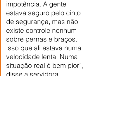
impotência. A gente 
estava seguro pelo cinto 
de segurança, mas não 
existe controle nenhum 
sobre pernas e braços. 
Isso que ali estava numa 
velocidade lenta. Numa 
situação real é bem pior”, 
disse a servidora.
Presenças
Participaram também do 
evento do Maio Amarelo da 
ACP, o diretor do Detran-PR, 
Ismael de Oliveira; a 
representante do Conselho 