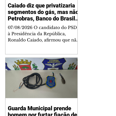
Caiado diz que privatizaria
segmentos do gás, mas não
Petrobras, Banco do Brasil e
Caixa
07/08/2026 O candidato do PSD
à Presidência da República,
Ronaldo Caiado, afirmou que não
privatizaria a Petrobras, o Banco
do Brasil e a Caixa Econômica
Federal, mas admitiu a
privatização de segmentos do gás,
se eleito. As declarações
ocorreram nesta sexta-feira, 7,
durante sabatina da GloboNews.
Ao ser questionado sobre vender
partes da Petrobras, Caiado
respondeu: "Depende. A
Guarda Municipal prende
Petrobras está deixando muito a
homem por furtar fiação de
desejar na área de gás". Em