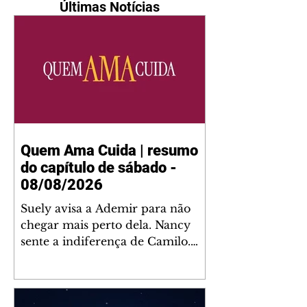
Últimas Notícias
Quem Ama Cuida | resumo
do capítulo de sábado -
08/08/2026
Suely avisa a Ademir para não
chegar mais perto dela. Nancy
sente a indiferença de Camilo.
Tiago diz a Ingrid que ela não
tem competência para presidir a
joalheria. André conta a Pedro
que a associação de advogados