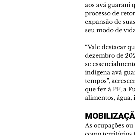
aos avá guarani 
processo de retom
expansão de suas 
seu modo de vida
“Vale destacar q
dezembro de 2023
se essencialment
indígena avá guar
tempos”, acresce
que fez à PF, a F
alimentos, água, 
MOBILIZAÇ
As ocupações ou 
como territórios