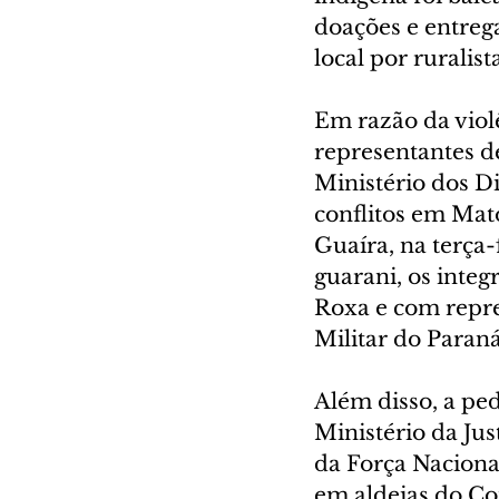
doações e entreg
local por ruralista
Em razão da viol
representantes de
Ministério dos D
conflitos em Mat
Guaíra, na terça-
guarani, os integ
Roxa e com repre
Militar do Paraná
Além disso, a pe
Ministério da Ju
da Força Nacional
em aldeias do Con