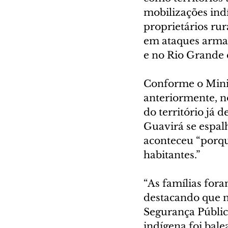
mobilizações ind
proprietários ru
em ataques armad
e no Rio Grande 
Conforme o Minis
anteriormente, no
do território já 
Guavirá se espal
aconteceu “porq
habitantes.”
“As famílias fora
destacando que n
Segurança Pública
indígena foi bale