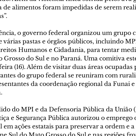
a de alimentos foram impedidas de serem real
s”.
ência, o governo federal organizou um grupo 
 várias pastas e órgãos públicos, incluindo MPI
ireitos Humanos e Cidadania, para tentar medi
o Grosso do Sul e no Paraná. Uma comitiva est
feira (16). Além de visitar duas áreas ocupadas 
rantes do grupo federal se reuniram com rurali
sentantes da coordenação regional da Funai e d
.
dido do MPI e da Defensoria Pública da União (
stiça e Segurança Pública autorizou o emprego 
 em ações estatais para preservar a ordem e a 
e Sul do Mato Grosso do Sul e nas regiões fron