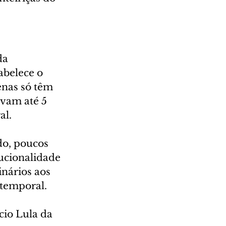
da 
abelece o 
nas só têm 
avam até 5 
al.
o, poucos 
ucionalidade 
inários aos 
 temporal.
cio Lula da 