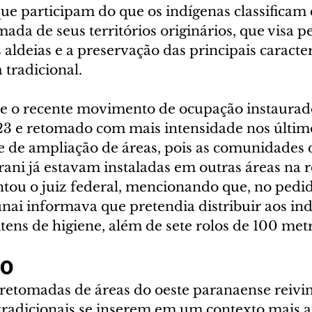
que participam do que os indígenas classifica
ada de seus territórios originários, que visa pe
aldeias e a preservação das principais caracter
 tradicional.
ue o recente movimento de ocupação instaurado
 e retomado com mais intensidade nos últimos
e de ampliação de áreas, pois as comunidades d
ani já estavam instaladas em outras áreas na r
ntou o juiz federal, mencionando que, no pedid
unai informava que pretendia distribuir aos ind
itens de higiene, além de sete rolos de 100 met
ÃO
retomadas de áreas do oeste paranaense reivi
 tradicionais se inserem em um contexto mais 