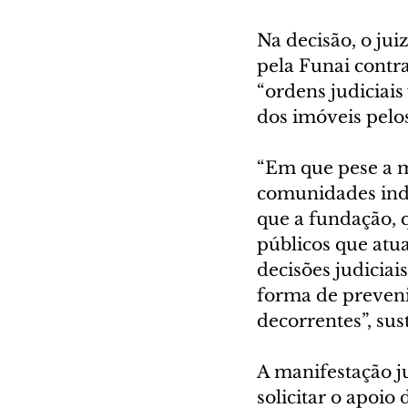
Na decisão, o jui
pela Funai contr
“ordens judiciai
dos imóveis pelos
“Em que pese a mi
comunidades indí
que a fundação, q
públicos que atu
decisões judiciai
forma de prevenir
decorrentes”, sus
A manifestação j
solicitar o apoio