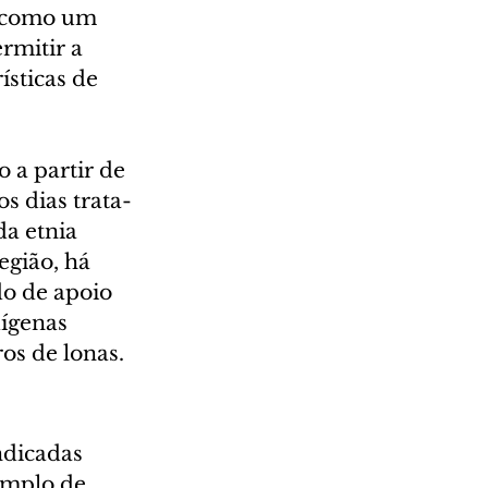
m como um 
rmitir a 
ísticas de 
 a partir de 
 dias trata-
a etnia 
egião, há 
o de apoio 
ígenas 
ros de lonas.
ndicadas 
amplo de 