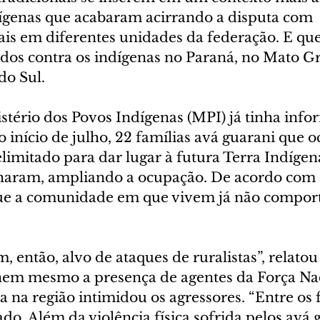
ígenas que acabaram acirrando a disputa com 
rais em diferentes unidades da federação. E qu
os contra os indígenas no Paraná, no Mato Gr
do Sul.
tério dos Povos Indígenas (MPI) já tinha info
 início de julho, 22 famílias avá guarani que 
delimitado para dar lugar à futura Terra Indíge
haram, ampliando a ocupação. De acordo com a 
ue a comunidade em que vivem já não comport
m, então, alvo de ataques de ruralistas”, relatou
em mesmo a presença de agentes da Força Nac
 na região intimidou os agressores. “Entre os 
ado. Além da violência física sofrida pelos avá 