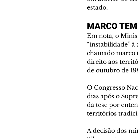
estado.
MARCO TEM
Em nota, o Minis
“instabilidade” à
chamado marco te
direito aos terri
de outubro de 19
O Congresso Naci
dias após o Supr
da tese por enten
territórios trad
A decisão dos mi