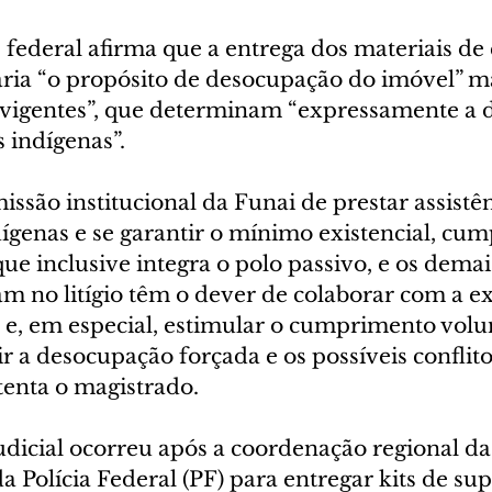
z federal afirma que a entrega dos materiais de
aria “o propósito de desocupação do imóvel” ma
s vigentes”, que determinam “expressamente a
 indígenas”.
ssão institucional da Funai de prestar assistên
genas e se garantir o mínimo existencial, cum
ue inclusive integra o polo passivo, e os demai
am no litígio têm o dever de colaborar com a e
s e, em especial, estimular o cumprimento vol
 a desocupação forçada e os possíveis conflito
tenta o magistrado.
udicial ocorreu após a coordenação regional da
 da Polícia Federal (PF) para entregar kits de su