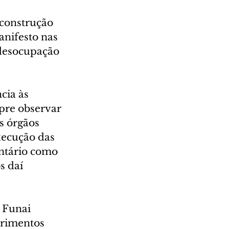
 construção 
nifesto nas 
 desocupação 
cia às 
pre observar 
s órgãos 
xecução das 
untário como 
s daí 
 Funai 
primentos 