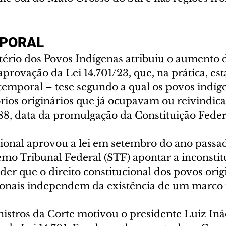
PORAL
tério dos Povos Indígenas atribuiu o aumento 
 aprovação da Lei 14.701/23, que, na prática, est
mporal – tese segundo a qual os povos indíge
tórios originários que já ocupavam ou reivindic
88, data da promulgação da Constituição Feder
onal aprovou a lei em setembro do ano passad
emo Tribunal Federal (STF) apontar a inconstit
der que o direito constitucional dos povos orig
icionais independem da existência de um marco
nistros da Corte motivou o presidente Luiz Iná