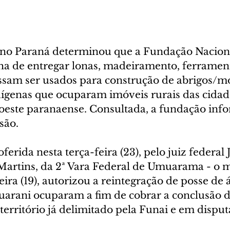
l no Paraná determinou que a Fundação Naciona
nha de entregar lonas, madeiramento, ferrament
ssam ser usados para construção de abrigos/mo
genas que ocuparam imóveis rurais das cidad
 oeste paranaense. Consultada, a fundação inf
são.
ferida nesta terça-feira (23), pelo juiz federal 
Martins, da 2ª Vara Federal de Umuarama - o 
eira (19), autorizou a reintegração de posse de á
uarani ocuparam a fim de cobrar a conclusão d
erritório já delimitado pela Funai e em disputa,