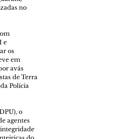
izadas no 
com 
 e 
ar os 
eve em 
por avás 
stas de Terra 
a Polícia 
DPU), o 
de agentes 
integridade 
teiriças do 