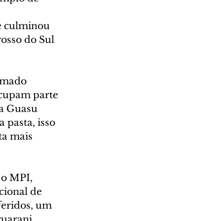
e culminou 
osso do Sul 
rmado 
ocupam parte 
na Guasu 
pasta, isso 
a mais 
 o MPI, 
ional de 
feridos, um 
guarani, 