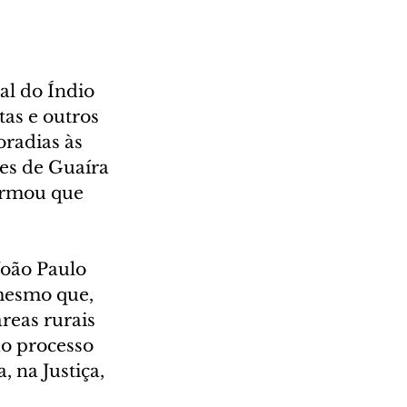
l do Índio 
as e outros 
radias às 
es de Guaíra 
ormou que 
João Paulo 
mesmo que, 
reas rurais 
o processo 
 na Justiça, 