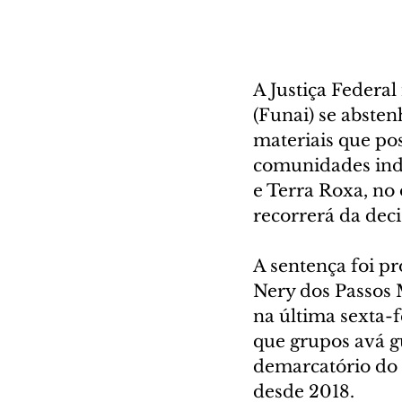
A Justiça Federa
(Funai) se abste
materiais que po
comunidades indí
e Terra Roxa, no
recorrerá da deci
A sentença foi pro
Nery dos Passos 
na última sexta-f
que grupos avá g
demarcatório do t
desde 2018.