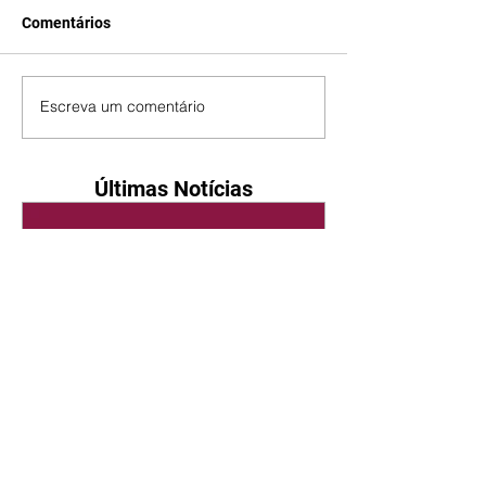
Comentários
Escreva um comentário
Últimas Notícias
Quem Ama Cuida | resumo
do capítulo de sábado -
08/08/2026