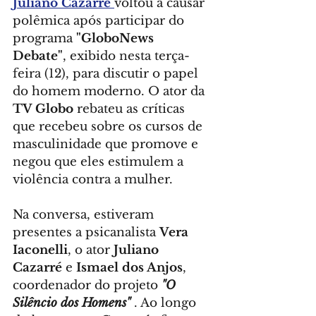
Juliano Cazarré 
voltou a causar 
polêmica após participar do 
programa 
"GloboNews 
Debate"
, exibido nesta terça-
feira (12), para discutir o papel 
do homem moderno. O ator da 
TV Globo
 rebateu as críticas 
que recebeu sobre os cursos de 
masculinidade que promove e 
negou que eles estimulem a 
violência contra a mulher.
Na conversa, estiveram 
presentes a psicanalista 
Vera 
Iaconelli
, o ator 
Juliano 
Cazarré
 e 
Ismael dos Anjos
, 
coordenador do projeto 
"O 
Silêncio dos Homens"
. Ao longo 