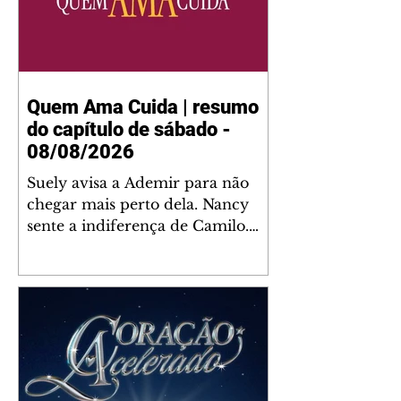
Quem Ama Cuida | resumo
do capítulo de sábado -
08/08/2026
Suely avisa a Ademir para não
chegar mais perto dela. Nancy
sente a indiferença de Camilo.
Tiago diz a Ingrid que ela não
tem competência para presidir a
joalheria. André conta a Pedro
que a associação de advogados
expulsou Ademir. Laurentino
contrata Adriana para servir no
restaurante. Adriana vê Pedro e
Bruna no restaurante. Bruna