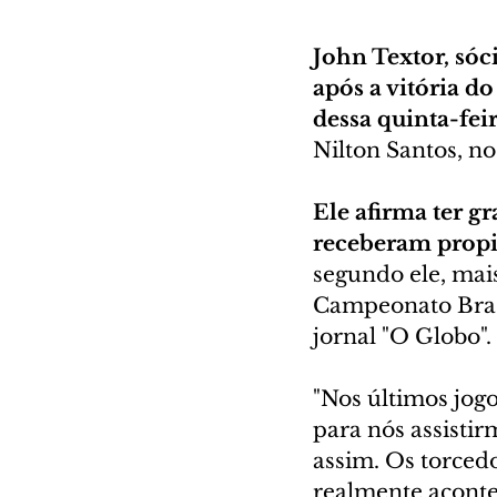
John Textor, sóc
após a vitória d
dessa quinta-feira
Nilton Santos, no
Ele afirma ter g
receberam propi
segundo ele, mai
Campeonato Brasi
jornal "O Globo".
"Nos últimos jogos
para nós assisti
assim. Os torcedo
realmente aconte