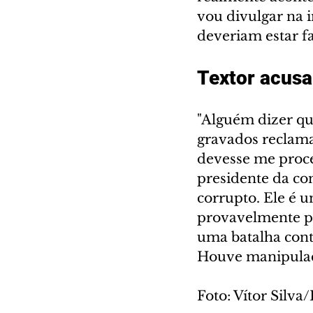
vou divulgar na i
deveriam estar fa
Textor acusa
"Alguém dizer qu
gravados reclama
devesse me proces
presidente da co
corrupto. Ele é
provavelmente pr
uma batalha contr
Houve manipulaçõ
Foto: Vítor Silva