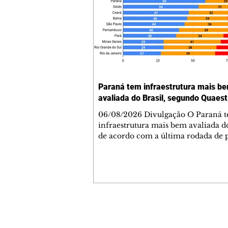
Paraná tem infraestrutura mais b
avaliada do Brasil, segundo Quaest
06/08/2026 Divulgação O Paraná 
infraestrutura mais bem avaliada do
de acordo com a última rodada de 
da Genial/Quaest nos estados, divu
fim de julho. O instituto questionou
população de 10 estados sobre difer
áreas de governo e os paranaenses
cravaram 59% de avaliação positiva
índice superior a estados como São
Minas Gerais. Na nova rodada, depois do
Contato comercial
Paraná aparecem Goiás (54%), Ceará
mmjornale@gmail.com