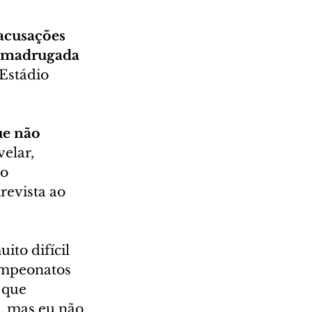
 acusações 
na madrugada 
Estádio 
ue não 
elar, 
o 
evista ao 
ito difícil 
ampeonatos 
 que 
, mas eu não 