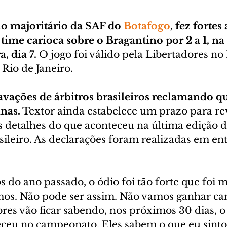
io majoritário da SAF do 
Botafogo
, fez fortes
o time carioca sobre o Bragantino por 2 a 1, 
, dia 7.
 O jogo foi válido pela Libertadores no 
 Rio de Janeiro. 
ravações de árbitros brasileiros reclamando q
nas.
 Textor ainda estabelece um prazo para rev
s detalhes do que aconteceu na última edição d
leiro. As declarações foram realizadas em entr
 do ano passado, o ódio foi tão forte que foi mu
rmos. Não pode ser assim. Não vamos ganhar c
res vão ficar sabendo, nos próximos 30 dias, o
ceu no campeonato. Eles sabem o que eu sinto