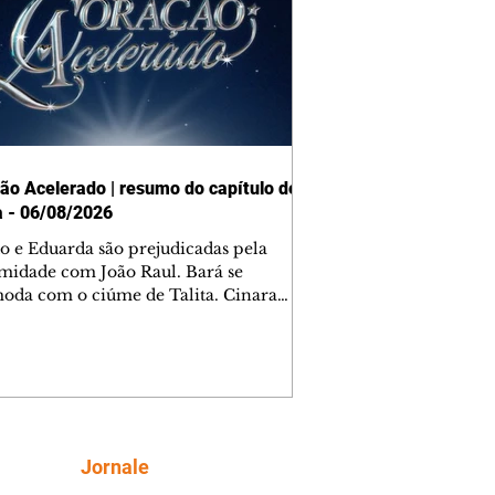
ão Acelerado | resumo do capítulo de
a - 06/08/2026
o e Eduarda são prejudicadas pela
midade com João Raul. Bará se
oda com o ciúme de Talita. Cinara
afa com Ronei e decide passar uns
na casa de Palhares. Agrado pede para
ma conversa com Eduarda. Janete
onta Zilá, que garante à irmã que não
ce Verônica. Ronei reconhece uma
el bolsa de Zilá entre os pertences de
ica, e liga para Cinara. Agrado pensa
Siga
Jornale
sfazer sua dupla com Eduarda para