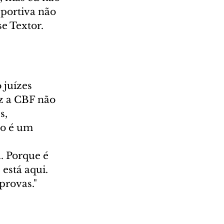
sportiva não 
e Textor.
juízes 
z a CBF não 
s, 
ão é um 
. Porque é 
está aqui. 
provas."