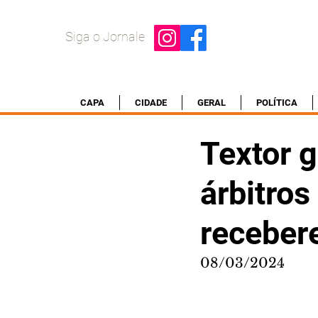
Siga o Jornale
CAPA
CIDADE
GERAL
POLÍTICA
Textor g
árbitro
receber
08/03/2024