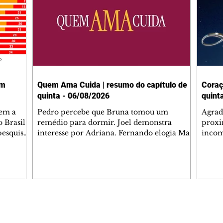
em
Quem Ama Cuida | resumo do capítulo de
Coraç
quinta - 06/08/2026
quint
tem a
Pedro percebe que Bruna tomou um
Agrad
 Brasil,
remédio para dormir. Joel demonstra
proxi
pesquisas
interesse por Adriana. Fernando elogia Mau
incom
lgada no
Mau. Bia não gosta quando Brigitte e Rafael
desab
 a
se sentam à mesa com ela e César,
dias 
entes
atrapalhando o jantar romântico do casal.
ter u
Bruna se aproveita da preocupação de
confr
 na área,
Pedro com sua saúde para manter o marido
conhe
 Paulo e
ao seu lado. Elenice acusa Rosa por seu
possív
desentendimento com Adriana. Joel
Verôn
Editorias
Editais Certificados
 (47%),
convida Adriana e a família para jantar no
em de