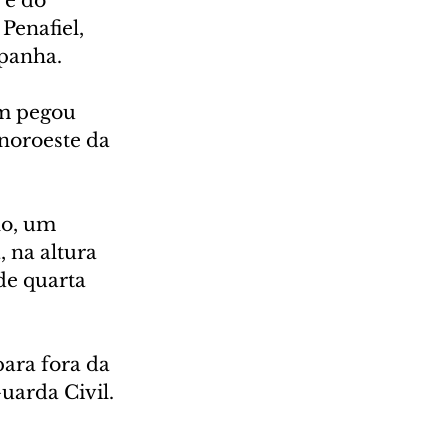
 e do 
Penafiel, 
spanha.
am pegou 
noroeste da 
o, um 
 na altura 
de quarta 
ara fora da 
uarda Civil.