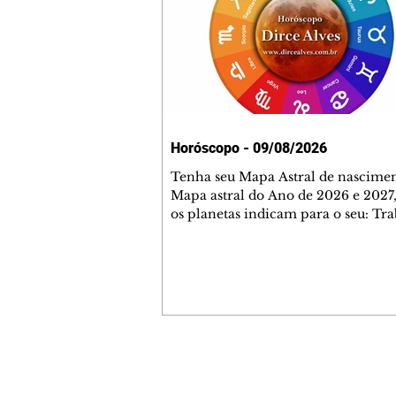
Horóscopo - 09/08/2026
Tenha seu Mapa Astral de nascimen
Mapa astral do Ano de 2026 e 2027,
os planetas indicam para o seu: Tra
Amor, Dinheiro, Saúde e Família. E
com 35 páginas. Adquira já através 
loja virtual ou na loja física: rua E
Perneta 30 – loja 21 – galeria Ceza
– centro – Curitiba. Você pode ped
também através do nosso Whatsapp
receber seu livro virtual: (41) 99719
Escute o programa Bom Dia Astral 
Contato comercial
da Rádio Cultura AM 930 e t
mmjornale@gmail.com