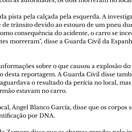
com as autoridades, os dois morreram no local
da pista pela calçada pela esquerda. A investig
 de trânsito devido ao estouro de um pneu du
omo consequência do acidente, o carro se inced
es morreram", disse a Guarda Civil da Espan
informações sobre o que causou a explosão do 
ão desta reportagem. A Guarda Civil disse ta
guardava o resultado da perícia no local, mas
 irmão estavam no carro.
ocal, Ángel Blanco García, disse que os corpos 
ntificação por DNA.