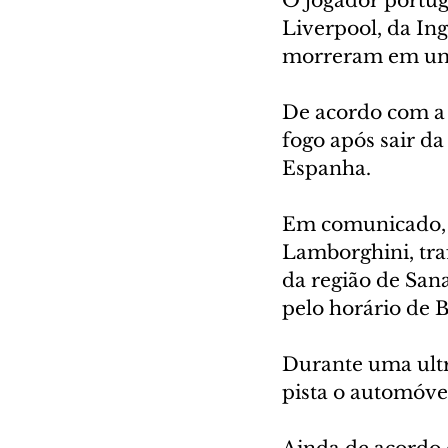
O jogador portugu
Liverpool, da Ing
morreram em um a
De acordo com a 
fogo após sair d
Espanha.
Em comunicado, a
Lamborghini, tra
da região de Sana
pelo horário de Br
Durante uma ultr
pista o automóvel