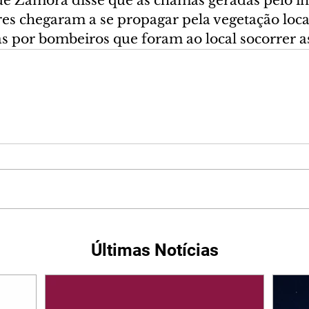
de Zamora disse que as chamas geradas pelo in
res chegaram a se propagar pela vegetação loca
s por bombeiros que foram ao local socorrer as
Últimas Notícias