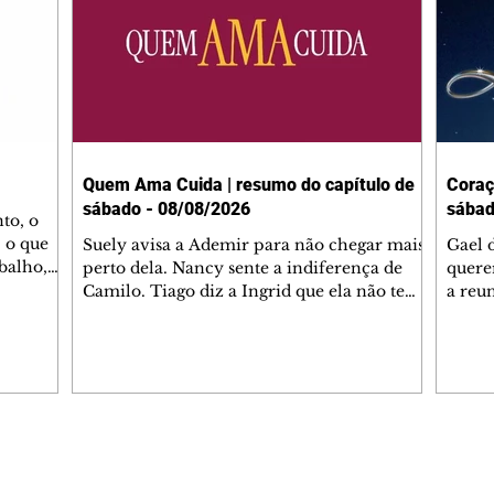
Quem Ama Cuida | resumo do capítulo de
Coraç
sábado - 08/08/2026
sábad
to, o
 o que
Suely avisa a Ademir para não chegar mais
Gael 
balho,
perto dela. Nancy sente a indiferença de
quere
studo
Camilo. Tiago diz a Ingrid que ela não tem
a reu
da nossa
competência para presidir a joalheria.
Zilá 
miliano
André conta a Pedro que a associação de
perce
r Franco
advogados expulsou Ademir. Laurentino
Palha
ir
contrata Adriana para servir no
aprox
 e
restaurante. Adriana vê Pedro e Bruna no
em pe
-0645.
restaurante. Bruna provoca Adriana. Dora
decid
através
pede ajuda a André para marcar um
inven
Editorias
Editais Certificados
encontro com Suely. Adriana diz a Lyris
conse