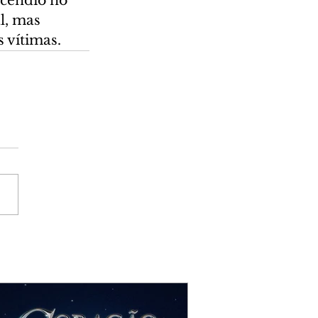
cêndio no 
l, mas 
 vítimas.