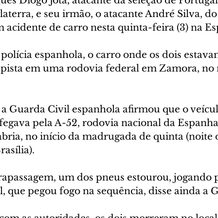
ês Diogo Jota, atacante da seleção de Portugal
laterra, e seu irmão, o atacante André Silva, do 
cidente de carro nesta quinta-feira (3) na E
polícia espanhola, o carro onde os dois estav
a pista em uma rodovia federal em Zamora, no 
 Guarda Civil espanhola afirmou que o veícul
fegava pela A-52, rodovia nacional da Espanha,
bria, no início da madrugada de quinta (noite 
asília).
apassagem, um dos pneus estourou, jogando p
, que pegou fogo na sequência, disse ainda a G