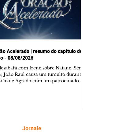
ão Acelerado | resumo do capítulo de
o - 08/08/2026
desabafa com Irene sobre Naiane. Sem
r, João Raul causa um tumulto durante
nião de Agrado com um patrocinador.
orienta Osmar a seguir Cinara, que
be a movimentação e alerta Ronei.
res confronta Cinara sobre a
imação com Ronei. Eduarda pensa
dir a Valéria para ficar com Sol. Gael
e terminar com Naiane. João Raul
ta para Agrado que não está
Siga
Jornale
guindo conviver com seu sucesso, e