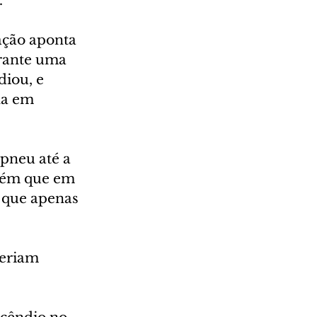
.
ação aponta 
rante uma 
iou, e 
ha em 
pneu até a 
mbém que em 
 que apenas 
seriam 