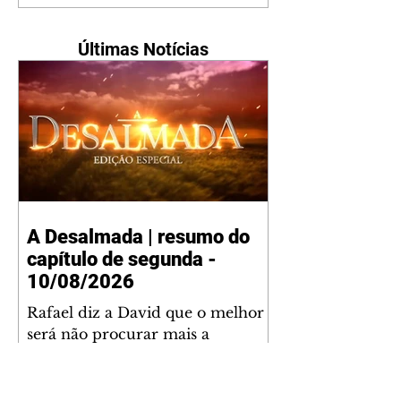
Últimas Notícias
A Desalmada | resumo do
capítulo de segunda -
10/08/2026
Rafael diz a David que o melhor
será não procurar mais a
Fernanda e se casar com Isabela.
Júlia diz a Otávio que sua esposa
desconfia que ele tem uma