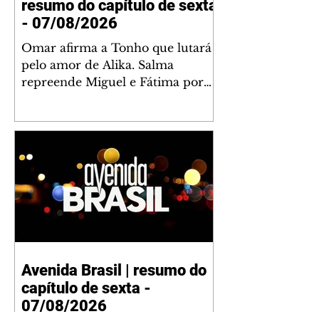
resumo do capítulo de sexta
- 07/08/2026
Omar afirma a Tonho que lutará
pelo amor de Alika. Salma
repreende Miguel e Fátima por
terem sido rudes com Omar.
Maria Helena aconselha Manoel
sobre seu namoro com Ana
Maria. Pressionado, Bakari revela
a Jendal que Chinua esteve em
terras inimigas. Omar pede que
Alika o acompanhe até a agência
bancária. Chinua alerta Dumi,
Akin e Ladisa sobre as
desconfianças de Jendal, que
Avenida Brasil | resumo do
sonda Pascoal sobre seu
capítulo de sexta -
conselheiro. Chinua sugere que
Kênia reveja sua decisão de se
07/08/2026