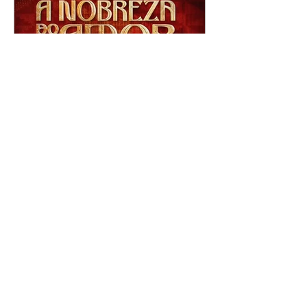
A Nobreza do Amor |
resumo do capítulo de sexta
- 07/08/2026
Omar afirma a Tonho que lutará
pelo amor de Alika. Salma
repreende Miguel e Fátima por
terem sido rudes com Omar.
Maria Helena aconselha Manoel
sobre seu namoro com Ana
Maria. Pressionado, Bakari revela
a Jendal que Chinua esteve em
terras inimigas. Omar pede que