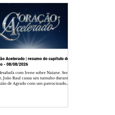
ão Acelerado | resumo do capítulo de
o - 08/08/2026
desabafa com Irene sobre Naiane. Sem
r, João Raul causa um tumulto durante
nião de Agrado com um patrocinador.
orienta Osmar a seguir Cinara, que
be a movimentação e alerta Ronei.
res confronta Cinara sobre a
imação com Ronei. Eduarda pensa
dir a Valéria para ficar com Sol. Gael