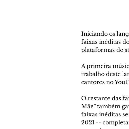
Iniciando os lan
faixas inéditas d
plataformas de s
A primeira música
trabalho deste la
cantores no YouTu
O restante das fa
Mãe” também ganh
faixas inéditas s
2021 -- completa