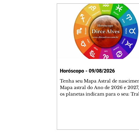
Horóscopo - 09/08/2026
Tenha seu Mapa Astral de nascimen
Mapa astral do Ano de 2026 e 2027,
os planetas indicam para o seu: Tra
Amor, Dinheiro, Saúde e Família. E
com 35 páginas. Adquira já através 
loja virtual ou na loja física: rua E
Perneta 30 – loja 21 – galeria Ceza
– centro – Curitiba. Você pode ped
também através do nosso Whatsapp