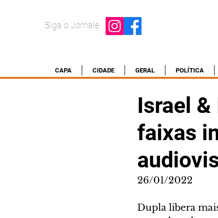
Siga o Jornale
CAPA
CIDADE
GERAL
POLÍTICA
Israel &
faixas i
audiovis
26/01/2022 
Dupla libera mais