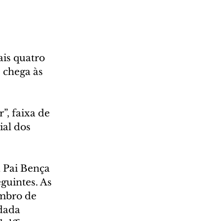
is quatro 
 chega às 
”, faixa de 
ial dos 
 Pai Bença 
uintes. As 
embro de 
dada 