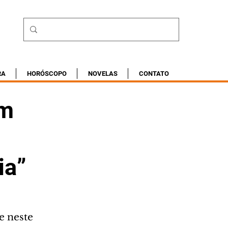
RA
HORÓSCOPO
NOVELAS
CONTATO
am
ia”
e neste 