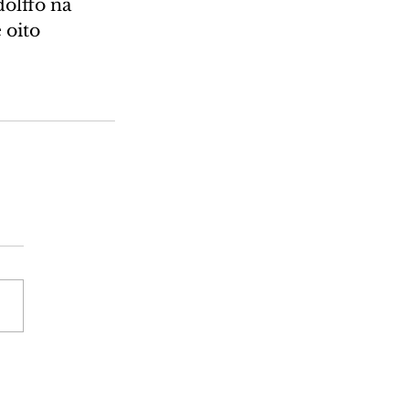
olffo na 
 oito 