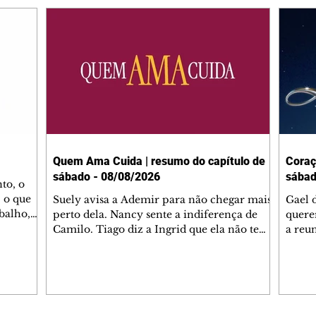
Quem Ama Cuida | resumo do capítulo de
Coraç
sábado - 08/08/2026
sábad
to, o
 o que
Suely avisa a Ademir para não chegar mais
Gael 
balho,
perto dela. Nancy sente a indiferença de
quere
studo
Camilo. Tiago diz a Ingrid que ela não tem
a reu
da nossa
competência para presidir a joalheria.
Zilá 
miliano
André conta a Pedro que a associação de
perce
r Franco
advogados expulsou Ademir. Laurentino
Palha
ir
contrata Adriana para servir no
aprox
 e
restaurante. Adriana vê Pedro e Bruna no
em pe