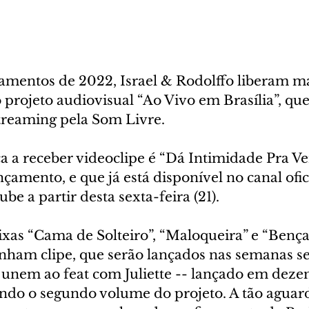
çamentos de 2022, Israel & Rodolffo liberam ma
o projeto audiovisual “Ao Vivo em Brasília”, que
treaming pela Som Livre. 
 a receber videoclipe é “Dá Intimidade Pra Ver
nçamento, e que já está disponível no canal ofic
be a partir desta sexta-feira (21).
ixas “Cama de Solteiro”, “Maloqueira” e “Bença
am clipe, que serão lançados nas semanas seg
e unem ao feat com Juliette -- lançado em dez
ndo o segundo volume do projeto. A tão aguar