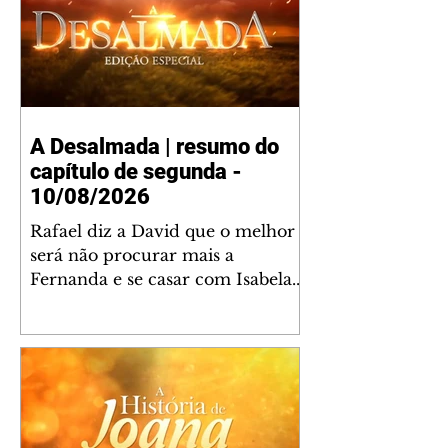
A Desalmada | resumo do
capítulo de segunda -
10/08/2026
Rafael diz a David que o melhor
será não procurar mais a
Fernanda e se casar com Isabela.
Júlia diz a Otávio que sua esposa
desconfia que ele tem uma
amante. Diante do túmulo de
Santiago, Fernanda diz que quer
justiça para ele mas, ao mesmo
tempo, se apaixonou por Rafael.
Martina critica David por ainda