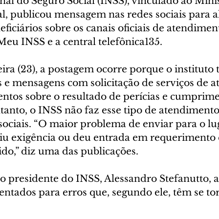
nal do Seguro Social (INSS), vinculado ao Minis
l, publicou mensagem nas redes sociais para al
eficiários sobre os canais oficiais de atendimen
 Meu INSS e a central telefônica135.
eira (23), a postagem ocorre porque o instituto
 e mensagens com solicitação de serviços de a
tos sobre o resultado de perícias e cumprime
tanto, o INSS não faz esse tipo de atendimento
ociais. “O maior problema de enviar para o lu
u exigência ou deu entrada em requerimento e
do,” diz uma das publicações.
 o presidente do INSS, Alessandro Stefanutto, a
entados para erros que, segundo ele, têm se to