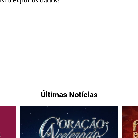
isco expor os dados!”
Últimas Notícias