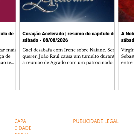
ulo de
Coração Acelerado | resumo do capítulo de
A Nob
sábado - 08/08/2026
sábad
gar mais
Gael desabafa com Irene sobre Naiane. Sem
Virgí
ça de
querer, João Raul causa um tumulto durante
Sebas
 não tem
a reunião de Agrado com um patrocinador.
entre
ia.
Zilá orienta Osmar a seguir Cinara, que
que B
ão de
percebe a movimentação e alerta Ronei.
nega 
ntino
Palhares confronta Cinara sobre a
Tonho
aproximação com Ronei. Eduarda pensa
a fam
una no
em pedir a Valéria para ficar com Sol. Gael
com O
a. Dora
decide terminar com Naiane. João Raul
e é d
m
inventa para Agrado que não está
comen
Editorias
Editais Certificados
Lyris
conseguindo conviver com seu sucesso, e
tungs
urante de
termina o relacionamento dos dois.
Dióge
CAPA
PUBLICIDADE LEGAL
CIDADE