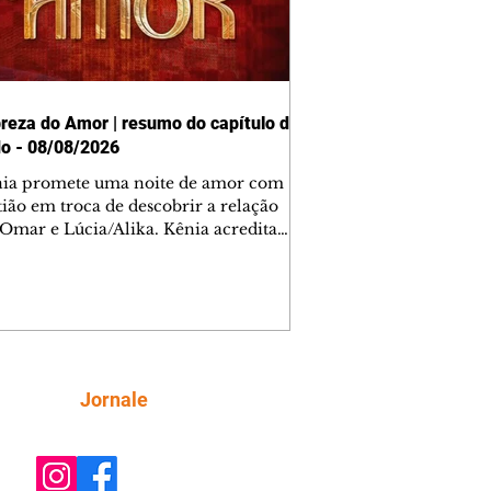
reza do Amor | resumo do capítulo de
o - 08/08/2026
nia promete uma noite de amor com
tião em troca de descobrir a relação
 Omar e Lúcia/Alika. Kênia acredita
inta esteja mesmo ao lado de Jendal, e
o convite para jantar com os dois.
 desabafa com Casemiro e conta que
ília de Lúcia/Alika tem uma dívida
mar. Ana Maria vai à casa de Manoel
estratada por Fortunato. José e Omar
tam sobre a possível jazida de
Siga
Jornale
tênio na região. Virgínia provoca
nes na frente de Marta. Binta s