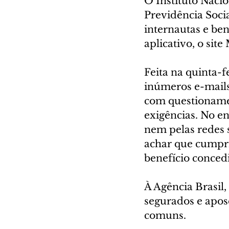
O Instituto Nacio
Previdência Socia
internautas e ben
aplicativo, o site
Feita na quinta-f
inúmeros e-mails
com questionamen
exigências. No en
nem pelas redes s
achar que cumpri
benefício concedi
À Agência Brasil,
segurados e apos
comuns.