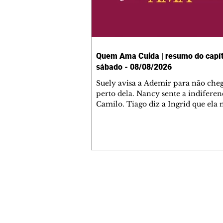
Quem Ama Cuida | resumo do capít
sábado - 08/08/2026
Suely avisa a Ademir para não che
perto dela. Nancy sente a indiferen
Camilo. Tiago diz a Ingrid que ela
competência para presidir a joalher
André conta a Pedro que a associaç
advogados expulsou Ademir. Laure
contrata Adriana para servir no
restaurante. Adriana vê Pedro e Br
restaurante. Bruna provoca Adrian
pede ajuda a André para marcar u
Contato comercial
encontro com Suely. Adriana diz a 
mmjornale@gmail.com
que está feliz trabalhando no resta
Telefone: (41) 99978-9956
Nanc