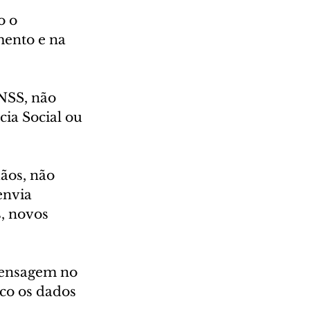
 o 
ento e na 
NSS, não 
ia Social ou 
ãos, não 
envia 
, novos 
mensagem no 
sco os dados 