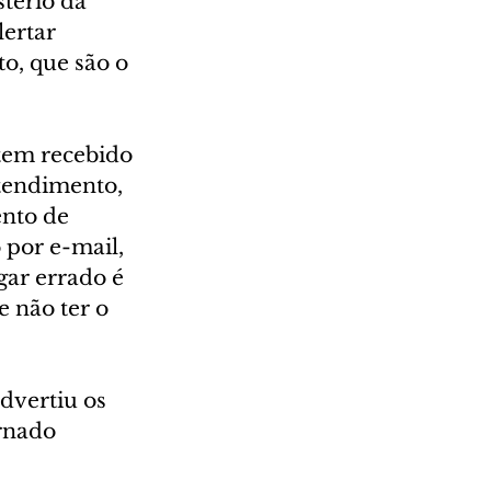
tério da 
ertar 
to, que são o 
 tem recebido 
tendimento, 
nto de 
 por e-mail, 
gar errado é 
 não ter o 
dvertiu os 
rnado 