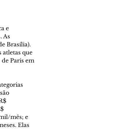
a e 
. As 
e Brasília). 
 atletas que 
 de Paris em 
tegorias 
são 
R$ 
$ 
mil/mês; e 
meses. Elas 