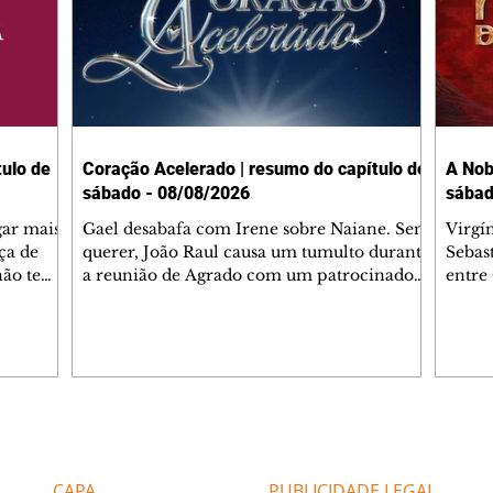
ulo de
Coração Acelerado | resumo do capítulo de
A Nob
sábado - 08/08/2026
sábad
gar mais
Gael desabafa com Irene sobre Naiane. Sem
Virgí
ça de
querer, João Raul causa um tumulto durante
Sebas
 não tem
a reunião de Agrado com um patrocinador.
entre
ia.
Zilá orienta Osmar a seguir Cinara, que
que B
ão de
percebe a movimentação e alerta Ronei.
nega 
ntino
Palhares confronta Cinara sobre a
Tonho
aproximação com Ronei. Eduarda pensa
a fam
una no
em pedir a Valéria para ficar com Sol. Gael
com O
a. Dora
decide terminar com Naiane. João Raul
e é d
m
inventa para Agrado que não está
comen
Editorias
Editais Certificados
Lyris
conseguindo conviver com seu sucesso, e
tungs
urante de
termina o relacionamento dos dois.
Dióge
CAPA
PUBLICIDADE LEGAL