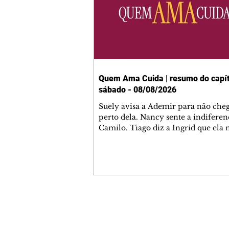
Quem Ama Cuida | resumo do capít
sábado - 08/08/2026
Suely avisa a Ademir para não che
perto dela. Nancy sente a indiferen
Camilo. Tiago diz a Ingrid que ela
competência para presidir a joalher
André conta a Pedro que a associaç
advogados expulsou Ademir. Laure
contrata Adriana para servir no
restaurante. Adriana vê Pedro e Br
restaurante. Bruna provoca Adrian
pede ajuda a André para marcar u
Contato comercial
encontro com Suely. Adriana diz a 
mmjornale@gmail.com
que está feliz trabalhando no resta