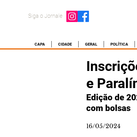
Siga o Jornale
CAPA
CIDADE
GERAL
POLÍTICA
Inscriç
e Paralí
Edição de 20
com bolsas
16/05/2024