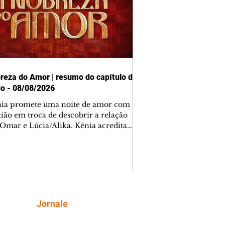
reza do Amor | resumo do capítulo de
o - 08/08/2026
nia promete uma noite de amor com
tião em troca de descobrir a relação
 Omar e Lúcia/Alika. Kênia acredita
inta esteja mesmo ao lado de Jendal, e
o convite para jantar com os dois.
 desabafa com Casemiro e conta que
ília de Lúcia/Alika tem uma dívida
mar. Ana Maria vai à casa de Manoel
estratada por Fortunato. José e Omar
tam sobre a possível jazida de
Siga
Jornale
tênio na região. Virgínia provoca
nes na frente de Marta. Binta s