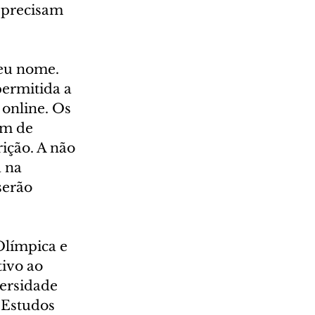
s precisam 
eu nome. 
ermitida a 
 online. Os 
am de 
ição. A não 
 na 
serão 
límpica e 
ivo ao 
ersidade 
 Estudos 