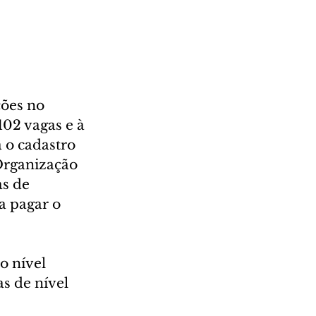
ções no 
02 vagas e à 
 o cadastro 
Organização 
s de 
a pagar o 
o nível 
s de nível 
 