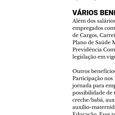
VÁRIOS BEN
Além dos salários
empregados como 
de Cargos, Carre
Plano de Saúde M
Previdência Com
legislação em vig
Outros benefício
Participação nos
jornada para emp
possibilidade de
creche/babá, auxí
auxílio-maternid
Educação. Esse p