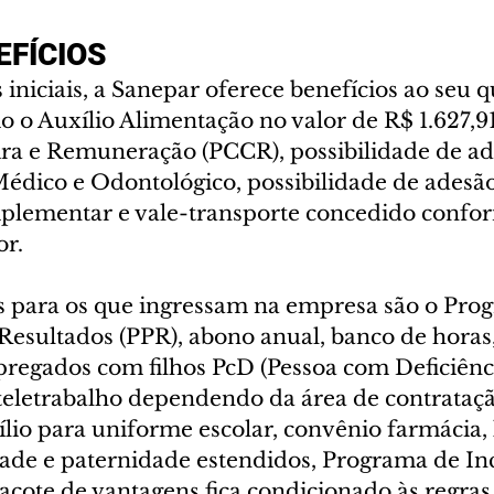
EFÍCIOS
 iniciais, a Sanepar oferece benefícios ao seu 
o Auxílio Alimentação no valor de R$ 1.627,9
ira e Remuneração (PCCR), possibilidade de ad
édico e Odontológico, possibilidade de adesão
plementar e vale-transporte concedido confo
or.
s para os que ingressam na empresa são o Pro
 Resultados (PPR), abono anual, banco de horas
regados com filhos PcD (Pessoa com Deficiênci
 teletrabalho dependendo da área de contrataçã
lio para uniforme escolar, convênio farmácia, k
ade e paternidade estendidos, Programa de Inc
acote de vantagens fica condicionado às regras