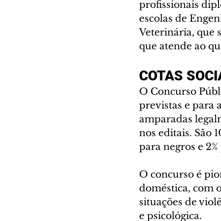
profissionais dip
escolas de Engen
Veterinária, que
que atende ao que
COTAS SOCI
O Concurso Públi
previstas e para
amparadas legalm
nos editais. São 
para negros e 2%
O concurso é pion
doméstica, com o
situações de viol
e psicológica.