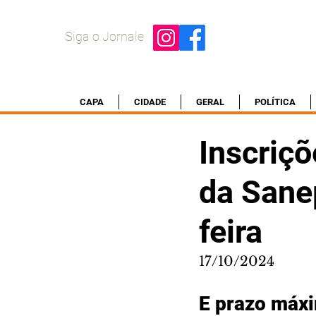
Siga o Jornale
CAPA
CIDADE
GERAL
POLÍTICA
Inscriçõ
da Sane
feira
17/10/2024
E prazo máxi