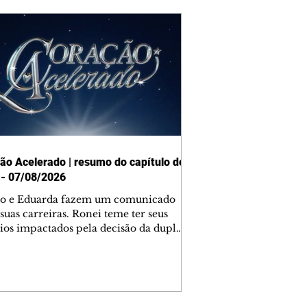
ão Acelerado | resumo do capítulo de
 - 07/08/2026
o e Eduarda fazem um comunicado
suas carreiras. Ronei teme ter seus
ios impactados pela decisão da dupla.
e decide prestar queixa contra
ica. Gael descobre que Naiane passou
ações sigilosas para Talita. Ronei
ra Verônica novamente e descobre
la deixou Bom Retorno. Gael se