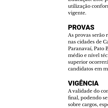
utilização confo
vigente.
PROVAS
As provas serão 
nas cidades de C
Paranavaí, Pato 
médio e nível téc
superior ocorrerá
candidatos em ma
VIGÊNCIA
A validade do con
final, podendo s
sobre cargos, esp