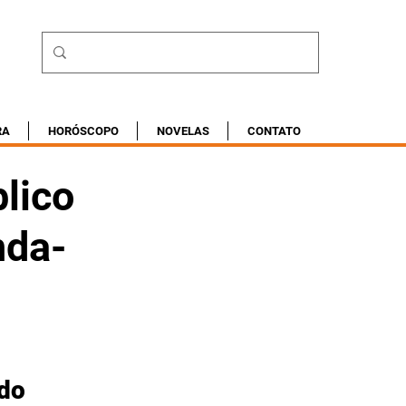
RA
HORÓSCOPO
NOVELAS
CONTATO
blico
nda-
do 