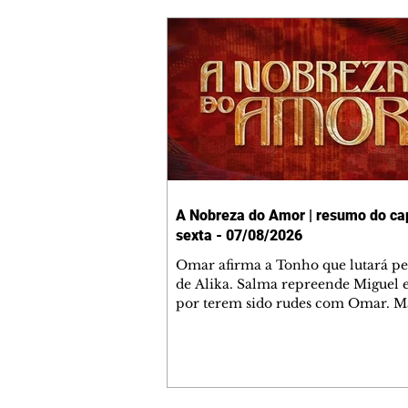
A Nobreza do Amor | resumo do cap
sexta - 07/08/2026
Omar afirma a Tonho que lutará p
de Alika. Salma repreende Miguel 
por terem sido rudes com Omar. M
Helena aconselha Manoel sobre se
namoro com Ana Maria. Pressiona
Bakari revela a Jendal que Chinua 
em terras inimigas. Omar pede que
acompanhe até a agência bancária