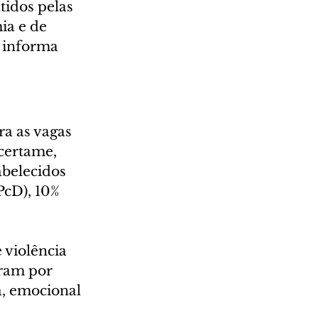
tidos pelas 
ia e de 
 informa 
a as vagas 
certame, 
belecidos 
PcD), 10% 
 violência 
ram por 
a, emocional 