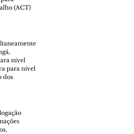
alho (ACT) 
ultaneamente 
gá, 
ra nível 
a para nível 
o dos 
logação 
rmações 
os, 