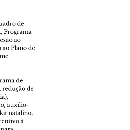
quadro de 
1, Programa 
esão ao 
 ao Plano de 
rme 
grama de 
, redução de 
a), 
o, auxílio-
it natalino, 
entivo à 
 para 