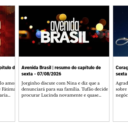
ítulo de
Avenida Brasil | resumo do capítulo de
Coraç
sexta - 07/08/2026
sexta
elo amor
Jorginho discute com Nina e diz que a
Agrad
e Fátima
denunciará para sua família. Tufão decide
sobre 
aria
procurar Lucinda novamente e quase
negóc
u
encontra Nina no lixão. Débora se
Janet
do,
preocupa com Jorginho. Monalisa pede que
Verôn
esteve
Olenka não a deixe sozinha. Tufão
inform
 Alika o
encontra Jorginho e o leva para casa. Max é
procu
. Chinua
hostil com Carminha. Diógenes se irrita
que e