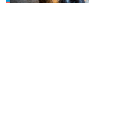
Nova lei reforça proteção
animal e proíbe uso de
correntes em São José dos
Pinhais
05/08/2026 Manter animais
presos por correntes, cordas,
cabos, arames, fitas ou qualquer
outro tipo de contenção passou a
ser proibido em São José dos
Pinhais. A mudança está prevista
na Lei Municipal nº 4.960/2026,
que alterou a Lei nº 4.231/2023 e
reforça as normas de proteção e
bem-estar animal no município.
A nova legislação já está em vigor
e busca conscientizar a população