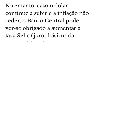
No entanto, caso o dólar 
continue a subir e a inflação não 
ceder, o Banco Central pode 
ver-se obrigado a aumentar a 
taxa Selic (juros básicos da 
economia) mais que o previsto. 
Nesse caso, o crescimento 
econômico para este ano ficaria 
ainda mais prejudicado. Na 
última edição do boletim Focus, 
pesquisa semanal com 
instituições financeiras 
divulgada pelo Banco Central, 
os analistas de mercado 
elevaram a projeção anual de 
inflação oficial para 5,56% em 
2022. Essa foi a sexta semana 
seguida de alta na estimativa. A 