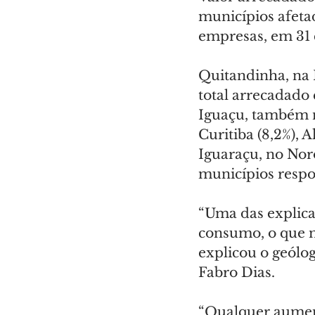
municípios afetad
empresas, em 31 
Quitandinha, na 
total arrecadado
Iguaçu, também n
Curitiba (8,2%),
Iguaraçu, no Noroe
municípios respo
“Uma das explica
consumo, o que m
explicou o geólog
Fabro Dias.
“Qualquer aument