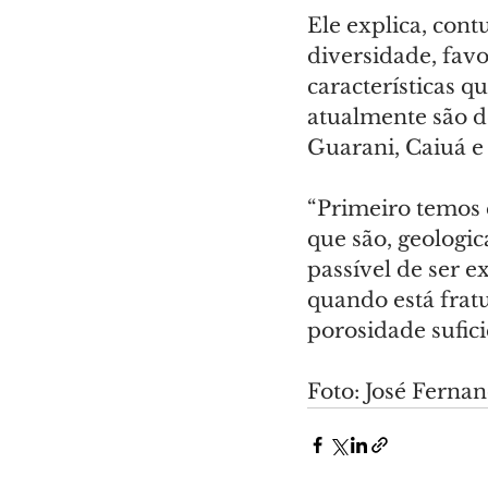
Ele explica, cont
diversidade, fav
características 
atualmente são d
Guarani, Caiuá e 
“Primeiro temos q
que são, geologic
passível de ser e
quando está frat
porosidade sufici
Foto: José Fern