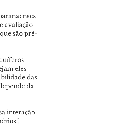
paranaenses 
e avaliação 
 que são pré-
quíferos 
ejam eles 
bilidade das 
 depende da 
a interação 
rios”, 