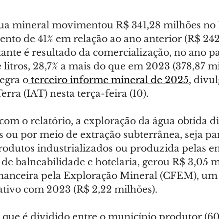
gua mineral movimentou R$ 341,28 milhões no
nto de 41% em relação ao ano anterior (R$ 242
ante é resultado da comercialização, no ano pa
 litros, 28,7% a mais do que em 2023 (378,87 mi
egra o
 terceiro informe mineral de 2025
, divu
erra (IAT) nesta terça-feira (10).
com o relatório, a exploração da água obtida d
is ou por meio de extração subterrânea, seja p
odutos industrializados ou produzida pelas e
 de balneabilidade e hotelaria, gerou R$ 3,05 
anceira pela Exploração Mineral (CFEM), um
tivo com 2023 (R$ 2,22 milhões).
 que é dividido entre o município produtor (60