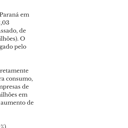
 Paraná em 
,03 
ssado, de 
lhões). O 
lgado pelo 
iretamente 
ara consumo, 
mpresas de 
milhões em 
 aumento de 
%), 