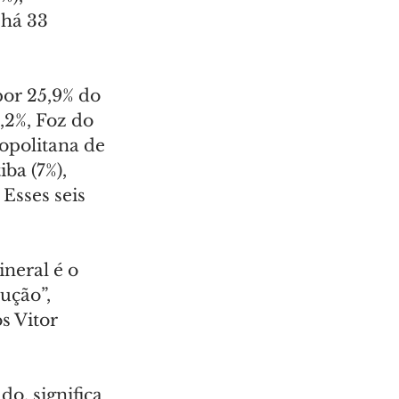
 há 33 
or 25,9% do 
,2%, Foz do 
opolitana de 
ba (7%), 
 Esses seis 
neral é o 
ução”, 
s Vitor 
o, significa 