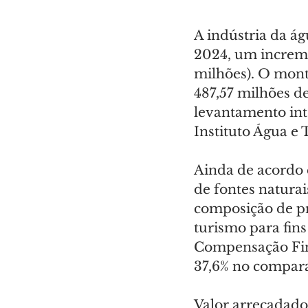
A indústria da á
2024, um increme
milhões). O mont
487,57 milhões de
levantamento int
Instituto Água e T
Ainda de acordo 
de fontes natura
composição de pr
turismo para fins
Compensação Fin
37,6% no compara
Valor arrecadado