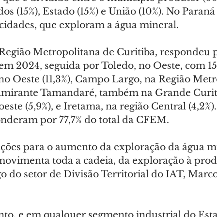
os (15%), Estado (15%) e União (10%). No Paraná
cidades, que exploram a água mineral.
Região Metropolitana de Curitiba, respondeu p
 em 2024, seguida por Toledo, no Oeste, com 15
o Oeste (11,3%), Campo Largo, na Região Metr
 Almirante Tamandaré, também na Grande Curiti
ste (5,9%), e Iretama, na região Central (4,2%).
nderam por 77,7% do total da CFEM.
ções para o aumento da exploração da água mi
ovimenta toda a cadeia, da exploração à prod
o do setor de Divisão Territorial do IAT, Marco
o, e em qualquer segmento industrial do Estad