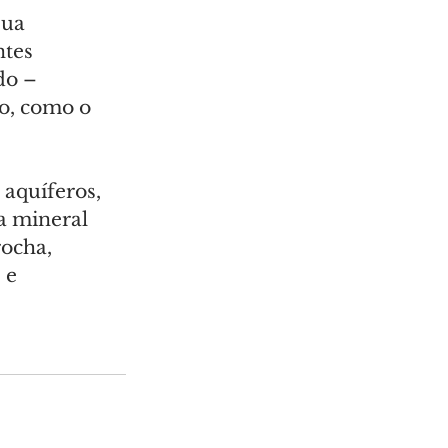
sua 
tes 
do – 
o, como o 
aquíferos, 
a mineral 
rocha, 
 e 