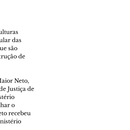
lturas 
ular das 
que são 
rução de 
aior Neto, 
e Justiça de 
tério 
har o 
eto recebeu 
istério 