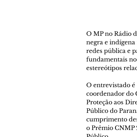
O MP no Rádio des
negra e indígena 
redes pública e pa
fundamentais no 
estereótipos rel
O entrevistado é
coordenador do C
Proteção aos Dir
Público do Paran
cumprimento dess
o Prêmio CNMP 20
Público.