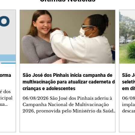
forma
São José dos Pinhais inicia campanha de
São J
multivacinação para atualizar caderneta de
selet
crianças e adolescentes
em di
é dos
icipal
06/08/2026 São José dos Pinhais aderiu à
06/08
sua
Campanha Nacional de Multivacinação
impla
2026, promovida pelo Ministério da Saúde
descar
gações.
com o objetivo de atualizar a caderneta de
Distr
, os
vacinação de crianças e adolescentes. A
cidad
mobilização, que segue até 1º de setembro,
da po