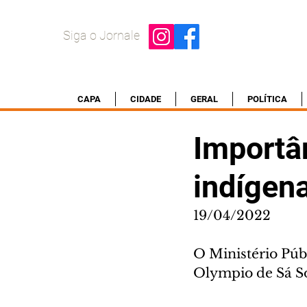
Siga o Jornale
CAPA
CIDADE
GERAL
POLÍTICA
Importân
indígena
19/04/2022
O Ministério Públ
Olympio de Sá S