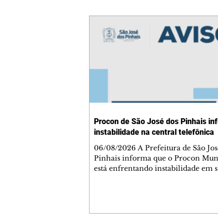
Procon de São José dos Pinhais in
instabilidade na central telefônica
06/08/2026 A Prefeitura de São Jos
Pinhais informa que o Procon Mun
está enfrentando instabilidade em 
central telefônica, o que pode
comprometer o atendimento por li
Enquanto o problema é solucionado
consumidores que precisarem de