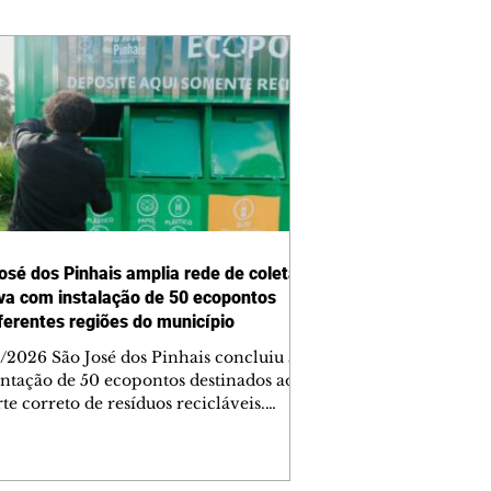
osé dos Pinhais amplia rede de coleta
iva com instalação de 50 ecopontos
ferentes regiões do município
/2026 São José dos Pinhais concluiu a
ntação de 50 ecopontos destinados ao
te correto de resíduos recicláveis.
ibuídos em diferentes bairros da
e, os equipamentos ampliam o acesso
pulação à coleta seletiva e integram